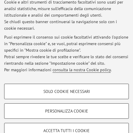
Cookie e altri strumenti di tracciamento facoltativi sono usati per
Anno Accademico
analisi statistiche, misure sull'efficacia della comunicazione
istituzionale e analisi dei comportamenti degli utenti.
Se chiudi questo banner continuerai la navigazione solo con i
Non sono presenti attività didattiche per l'A.A.
2026-2027
.
cookie necessari.
Puoi esprimere il consenso sui cookie facoltativi attivando l'opzione
in "Personalizza cookie" e, se vuoi, potrai esprimere consensi più
Ultimi avvisi
specifici in "Mostra cookie di profilazione".
Potrai sempre rivedere le tue scelte e verificare lo stato dei consensi
Al momento non sono presenti avvisi.
rientrando nella sezione "Impostazione cookie" del sito.
Per maggiori informazioni
consulta la nostra Cookie policy
.
COOKIE DI PROFILAZIONE - FACOLTATIVI
SOLO COOKIE NECESSARI
Si tratta di cookie utilizzati per analizzare le caratteristiche della navigazione
Area riservata
degli utenti, creare profili in base al loro comportamento sul sito, per analisi
Accedi tramite
login
per gestire tutti i contenuti del sito.
di marketing.
PERSONALIZZA COOKIE
Mostra cookie di profilazione
© 2026 - ALMA MATER STUDIORUM - Università di Bologna - Via
Google/Youtube Video
COOKIE TECNICI - NECESSARI
ACCETTA TUTTI I COOKIE
Zamboni, 33 - 40126 Bologna - Partita IVA: 01131710376