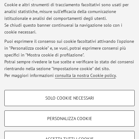
Cookie e altri strumenti di tracciamento facoltativi sono usati per
analisi statistiche, misure sull'efficacia della comunicazione
Dipartimento di Fisica e Astronomia "Augusto Righi"
istituzionale e analisi dei comportamenti degli utenti.
Viale Berti Pichat 6/2, Bologna -
Vai alla mappa
Se chiudi questo banner continuerai la navigazione solo con i
cookie necessari.
Puoi esprimere il consenso sui cookie facoltativi attivando l'opzione
in "Personalizza cookie" e, se vuoi, potrai esprimere consensi più
Ultimi avvisi
specifici in "Mostra cookie di profilazione".
Potrai sempre rivedere le tue scelte e verificare lo stato dei consensi
Al momento non sono presenti avvisi.
rientrando nella sezione "Impostazione cookie" del sito.
Per maggiori informazioni
consulta la nostra Cookie policy
.
COOKIE DI PROFILAZIONE - FACOLTATIVI
SOLO COOKIE NECESSARI
Si tratta di cookie utilizzati per analizzare le caratteristiche della navigazione
Area riservata
degli utenti, creare profili in base al loro comportamento sul sito, per analisi
Accedi tramite
login
per gestire tutti i contenuti del sito.
di marketing.
PERSONALIZZA COOKIE
Mostra cookie di profilazione
© 2026 - ALMA MATER STUDIORUM - Università di Bologna - Via
Google/Youtube Video
COOKIE TECNICI - NECESSARI