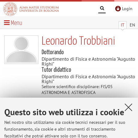
Login
Menu
IT
EN
Leonardo Trobbiani
Dottorando
Dipartimento di Fisica e Astronomia "Augusto
Righi"
Tutor didattico
Dipartimento di Fisica e Astronomia "Augusto
Righi"
Settore scientifico disciplinare: FIS/05
ASTRONOMIA E ASTROFISICA
Questo sito web utilizza i cookie
Contatti
Nel nostro sito utilizziamo sia cookie tecnici necessari per il suo
E-mail:
leonardo.trobbiani2@unibo.it
funzionamento, sia cookie e altri strumenti di tracciamento
facoltativi che potrai attivare solo con il tuo consenso.