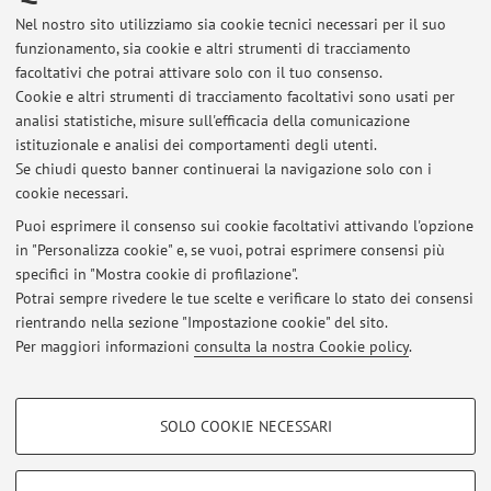
Ultimi avvisi
Nel nostro sito utilizziamo sia cookie tecnici necessari per il suo
funzionamento, sia cookie e altri strumenti di tracciamento
Razionale e Regole generali riconoscimento crediti da CQPS a
facoltativi che potrai attivare solo con il tuo consenso.
Farmacia e da CTF a Farmacia Passaggi Controllo (CQPS)-Farmacia
Cookie e altri strumenti di tracciamento facoltativi sono usati per
RN e CTF-Farmacia RN
analisi statistiche, misure sull'efficacia della comunicazione
Pubblicato il: 23 novembre 2017
istituzionale e analisi dei comportamenti degli utenti.
Se chiudi questo banner continuerai la navigazione solo con i
NUOVE Modalità di esame di Tecnologia e Leg. Farmaceutiche II
cookie necessari.
Farmacia – Rimini A.A. 16-17
Pubblicato il: 02 novembre 2016
Puoi esprimere il consenso sui cookie facoltativi attivando l'opzione
in "Personalizza cookie" e, se vuoi, potrai esprimere consensi più
specifici in "Mostra cookie di profilazione".
Seminario Packaging 1 Dicembre 15 comune per Farmacia 5°/CQPS
3°- 9-13- Clodia 5
Potrai sempre rivedere le tue scelte e verificare lo stato dei consensi
Pubblicato il: 21 novembre 2015
rientrando nella sezione "Impostazione cookie" del sito.
Per maggiori informazioni
consulta la nostra Cookie policy
.
Tutti gli avvisi
COOKIE DI PROFILAZIONE - FACOLTATIVI
SOLO COOKIE NECESSARI
Si tratta di cookie utilizzati per analizzare le caratteristiche della navigazione
Area riservata
degli utenti, creare profili in base al loro comportamento sul sito, per analisi
Accedi tramite
login
per gestire tutti i contenuti del sito.
di marketing.