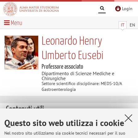
Login
Menu
IT
EN
Leonardo Henry
Umberto Eusebi
Professore associato
Dipartimento di Scienze Mediche e
Chirurgiche
Settore scientifico disciplinare: MEDS-10/A
Gastroenterologia
Contenuti utili
Questo sito web utilizza i cookie
SOCIETA’ SCIENTIFICHE
Membro della Commissione Scientifica della FISMAD
Nel nostro sito utilizziamo sia cookie tecnici necessari per il suo