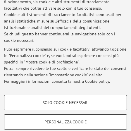
Membro della Società Italiana di Endoscopia Digestiva
funzionamento, sia cookie e altri strumenti di tracciamento
(SIED) e della commissione scientifica SIED per il tratto
facoltativi che potrai attivare solo con il tuo consenso.
digestivo superiore Consigliere nazionale della
Cookie e altri strumenti di tracciamento facoltativi sono usati per
Associazione dei Giovani Gastroenterologi ed
analisi statistiche, misure sull'efficacia della comunicazione
istituzionale e analisi dei comportamenti degli utenti.
Endoscopici ...
Se chiudi questo banner continuerai la navigazione solo con i
cookie necessari.
Puoi esprimere il consenso sui cookie facoltativi attivando l'opzione
in "Personalizza cookie" e, se vuoi, potrai esprimere consensi più
Ultimi avvisi
specifici in "Mostra cookie di profilazione".
Potrai sempre rivedere le tue scelte e verificare lo stato dei consensi
Al momento non sono presenti avvisi.
rientrando nella sezione "Impostazione cookie" del sito.
Per maggiori informazioni
consulta la nostra Cookie policy
.
COOKIE DI PROFILAZIONE - FACOLTATIVI
SOLO COOKIE NECESSARI
Si tratta di cookie utilizzati per analizzare le caratteristiche della navigazione
Area riservata
degli utenti, creare profili in base al loro comportamento sul sito, per analisi
Accedi tramite
login
per gestire tutti i contenuti del sito.
di marketing.
PERSONALIZZA COOKIE
Mostra cookie di profilazione