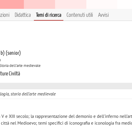
azioni
Didattica
Temi di ricerca
Contenuti utili
Avvisi
 b) (senior)
à
 Storia dell’arte medievale
ture Civiltà
logia, storia dell'arte medievale
 V e XIII secolo; la rappresentazione del demonio e dell'inferno nell'art
 città nel Medioevo; temi specifici di iconografia e iconologia fra med