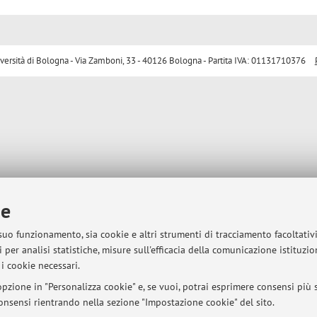
sità di Bologna - Via Zamboni, 33 - 40126 Bologna - Partita IVA: 01131710376
ie
 suo funzionamento, sia cookie e altri strumenti di tracciamento facoltativ
 per analisi statistiche, misure sull'efficacia della comunicazione istituzi
i cookie necessari.
pzione in "Personalizza cookie" e, se vuoi, potrai esprimere consensi più sp
 consensi rientrando nella sezione "Impostazione cookie" del sito.