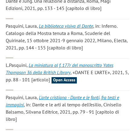
Dante e Jung. Una relazione a distanza, Roma, Magi
Edizioni, 2021, pp. 133 - 145 [capitolo di libro]
Pasquini, Laura
,
La biblioteca visiva di Dante
, in: Inferno.
Catalogo della Mostra tenuta a Roma, Scuderie del
Quirinale, 15 ottobre 2021-9 gennaio 2022, Milano, Electa,
2021, pp. 144 - 155 [capitolo di libro]
L.Pasquini
,
La miniatura al f. 177r del manoscritto Yates
Thompson 36 della British Library
, «DANTE E L’ARTE», 2021, 5,
pp. 88 - 101 [articolo]
Open Access
Pasquini, Laura
,
L'arte cristiana - Dante e le fonti, fra testi e
immagini
, in: Dante e le arti al tempo dell’esilio, Cinisello
Balsamo, Silvana Editrice, 2021, pp. 79 - 91 [capitolo di
libro]