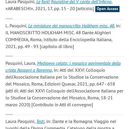
Laura Pasquini
,
Le fonti figurative del V canto dell’Inferno
,
«ARABESCHI», 2021, 17, pp. 15 - 20 [articolo]
Open Access
L. Pasquini
,
Le miniature del manoscritto Holkham misc. 48
, in:
IL MANOSCRITTO HOLKHAM MISC. 48 Dante Alighieri
COMMEDIA, Roma, Istituto della Enciclopedia Italiana,
2021, pp. 49 - 93 [capitolo di libro]
Pasquini, Laura
,
Medioevo celato: l mosaico pavimentale della
cripta Rasponi a Ravenna
, in: Atti del XXVI Colloquio
dell'Associazione italiana per lo Studioe la Conservazione
del Mosaico, Roma, Edizioni Quasar, 2021, pp. 647 - 658
(atti di: Atti del XXVI Colloquio dell'Associazione italiana per
lo Studioe la Conservazione del Mosaico, Roma, 18-21
marzo 2020) [Contributo in Atti di convegno]
Laura Pasquini
,
Testi
, in: Dante e la Romagna. Viaggio nei
luoghi della Divina Commedia, Catalogo della mostra a