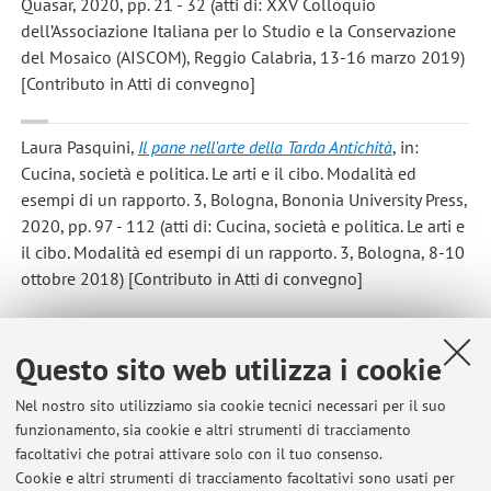
Quasar, 2020, pp. 21 - 32 (atti di: XXV Colloquio
dell’Associazione Italiana per lo Studio e la Conservazione
del Mosaico (AISCOM), Reggio Calabria, 13-16 marzo 2019)
[Contributo in Atti di convegno]
Laura Pasquini
,
Il pane nell'arte della Tarda Antichità
, in:
Cucina, società e politica. Le arti e il cibo. Modalità ed
esempi di un rapporto. 3, Bologna, Bononia University Press,
2020, pp. 97 - 112 (atti di: Cucina, società e politica. Le arti e
il cibo. Modalità ed esempi di un rapporto. 3, Bologna, 8-10
ottobre 2018) [Contributo in Atti di convegno]
Questo sito web utilizza i cookie
1
2
3
4
5
Nel nostro sito utilizziamo sia cookie tecnici necessari per il suo
Pubblicazioni antecedenti il 2004
funzionamento, sia cookie e altri strumenti di tracciamento
facoltativi che potrai attivare solo con il tuo consenso.
Cookie e altri strumenti di tracciamento facoltativi sono usati per