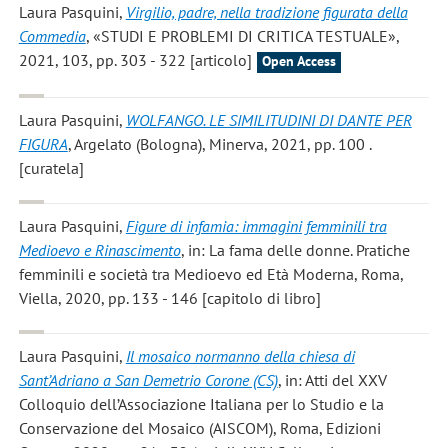
Laura Pasquini
,
Virgilio, padre, nella tradizione figurata della
Commedia
, «STUDI E PROBLEMI DI CRITICA TESTUALE»,
2021, 103, pp. 303 - 322 [articolo]
Open Access
Laura Pasquini
,
WOLFANGO. LE SIMILITUDINI DI DANTE PER
FIGURA
, Argelato (Bologna), Minerva, 2021, pp. 100 .
[curatela]
Laura Pasquini
,
Figure di infamia: immagini femminili tra
Medioevo e Rinascimento
, in: La fama delle donne. Pratiche
femminili e società tra Medioevo ed Età Moderna, Roma,
Viella, 2020, pp. 133 - 146 [capitolo di libro]
Laura Pasquini
,
Il mosaico normanno della chiesa di
Sant’Adriano a San Demetrio Corone (CS)
, in: Atti del XXV
Colloquio dell’Associazione Italiana per lo Studio e la
Conservazione del Mosaico (AISCOM), Roma, Edizioni