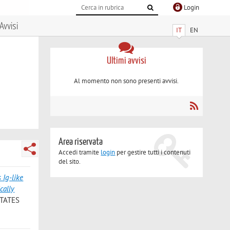
Login
Avvisi
IT
EN
Ultimi avvisi
Al momento non sono presenti avvisi.
Area riservata
Accedi tramite
login
per gestire tutti i contenuti
del sito.
 Ig-like
cally
STATES