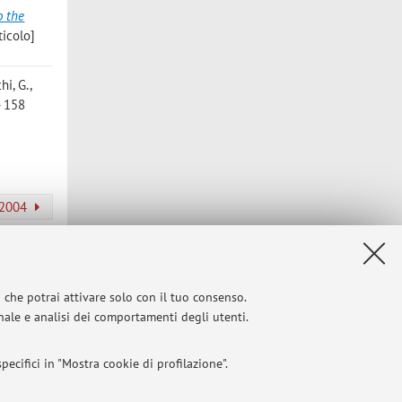
o the
ticolo]
hi, G.
,
- 158
l 2004
Privacy
|
Note legali
|
Impostazioni Cookie
i che potrai attivare solo con il tuo consenso.
onale e analisi dei comportamenti degli utenti.
ecifici in "Mostra cookie di profilazione".