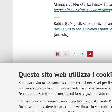
Chang, Y. E.; Menotti, L.; Filatov, F.
herpes simplex virus 1 gene encoding
Kablar, B.; Vignali, R.; Menotti, L.; Pa
Xotx genes in the developing brain o
[articolo]
2
3
4
Questo sito web utilizza i cook
© 2026 - ALMA MATER STUDIORUM - Univer
Nel nostro sito utilizziamo sia cookie tecnici necessari per il
Cookie e altri strumenti di tracciamento facoltativi sono usati
Se chiudi questo banner continuerai la navigazione solo con 
Puoi esprimere il consenso sui cookie facoltativi attivando l'o
Potrai sempre rivedere le tue scelte e verificare lo stato dei