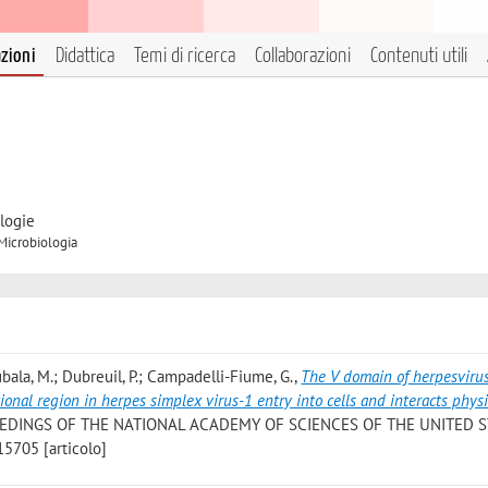
azioni
Didattica
Temi di ricerca
Collaborazioni
Contenuti utili
logie
 Microbiologia
ubala, M.; Dubreuil, P.; Campadelli-Fiume, G.
,
The V domain of herpesvirus
ional region in herpes simplex virus-1 entry into cells and interacts physi
EEDINGS OF THE NATIONAL ACADEMY OF SCIENCES OF THE UNITED 
15705 [articolo]