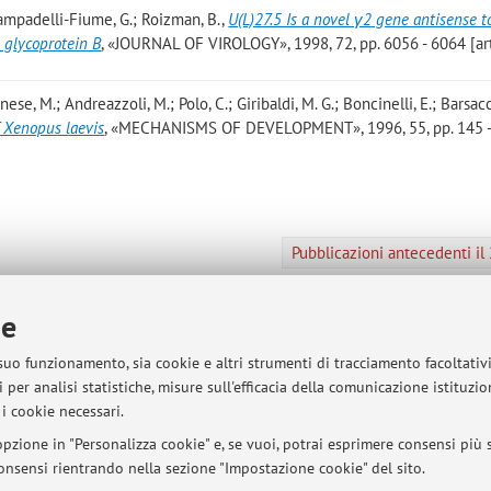
; Campadelli-Fiume, G.; Roizman, B.
,
U(L)27.5 Is a novel γ2 gene antisense t
 glycoprotein B
, «JOURNAL OF VIROLOGY», 1998, 72, pp. 6056 - 6064 [ar
nnese, M.; Andreazzoli, M.; Polo, C.; Giribaldi, M. G.; Boncinelli, E.; Barsacc
f Xenopus laevis
, «MECHANISMS OF DEVELOPMENT», 1996, 55, pp. 145 
Pubblicazioni antecedenti i
ie
sità di Bologna - Via Zamboni, 33 - 40126 Bologna - Partita IVA: 01131710376
 suo funzionamento, sia cookie e altri strumenti di tracciamento facoltativ
 per analisi statistiche, misure sull'efficacia della comunicazione istituzi
i cookie necessari.
pzione in "Personalizza cookie" e, se vuoi, potrai esprimere consensi più sp
 consensi rientrando nella sezione "Impostazione cookie" del sito.