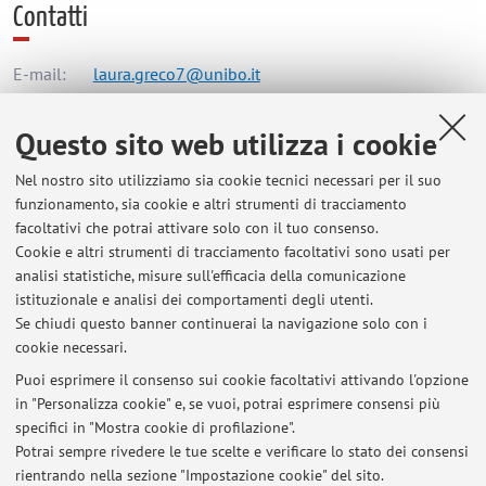
Contatti
E-mail:
laura.greco7@unibo.it
Questo sito web utilizza i cookie
Dipartimento di Scienze Mediche e Chirurgiche
Nel nostro sito utilizziamo sia cookie tecnici necessari per il suo
Via Massarenti 9, Bologna -
Vai alla mappa
funzionamento, sia cookie e altri strumenti di tracciamento
facoltativi che potrai attivare solo con il tuo consenso.
Orario di ricevimento
Cookie e altri strumenti di tracciamento facoltativi sono usati per
analisi statistiche, misure sull'efficacia della comunicazione
istituzionale e analisi dei comportamenti degli utenti.
Sarò lieta di ricevervi previ accordi tramite mail
Se chiudi questo banner continuerai la navigazione solo con i
cookie necessari.
Puoi esprimere il consenso sui cookie facoltativi attivando l'opzione
in "Personalizza cookie" e, se vuoi, potrai esprimere consensi più
Ultimi avvisi
specifici in "Mostra cookie di profilazione".
DATE APPELLI D'ESAME
Potrai sempre rivedere le tue scelte e verificare lo stato dei consensi
Pubblicato il: 10 maggio 2026
rientrando nella sezione "Impostazione cookie" del sito.