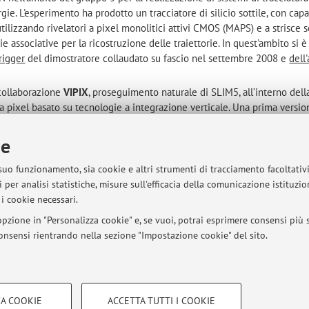
gie. L'esperimento ha prodotto un tracciatore di silicio sottile, con capa
utilizzando rivelatori a pixel monolitici attivi CMOS (MAPS) e a strisce so
e associative per la ricostruzione delle traiettorie. In quest'ambito si 
trigger
del dimostratore collaudato su fascio nel settembre 2008 e
dell'
 collaborazione
VIPIX
, proseguimento naturale di SLIM5, all’interno dell
e a pixel basato su tecnologie a integrazione verticale. Una prima versio
 su fascio nel settembre 2011, mentre una seconda versione è stata pro
dott.ssa Fabbri si è occupata del
sistema di acquisizione dati
con la ric
ie
igger
di primo livello sui parametri delle tracce ricostruite e dell’
analisi
ionato il lavoro di tesi del dott. Bagnari.
 suo funzionamento, sia cookie e altri strumenti di tracciamento facoltativ
 per analisi statistiche, misure sull'efficacia della comunicazione istituzi
azione
SUPERB
all’interno della quale, il gruppo al quale la dottoressa aff
i cookie necessari.
uppo del prototipo del rivelatore di vertice dell’esperimento, in sinerg
bbri si è occupata dell’
analisi dei dati raccolti
durante la campagna di t
pzione in "Personalizza cookie" e, se vuoi, potrai esprimere consensi più sp
lla conferenza internazionale “
Frontier Detectors for Frontier Physics - 12
 consensi rientrando nella sezione "Impostazione cookie" del sito.
ui risultati
hanno portato alla definizione del progetto finale del previs
n Report
pubblicato a luglio 2012).
COOKIE TECNICI - NECESSAR
A COOKIE
ACCETTA TUTTI I COOKIE