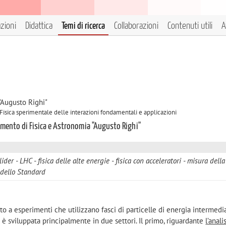
azioni
Didattica
Temi di ricerca
Collaborazioni
Contenuti utili
A
"Augusto Righi"
 Fisica sperimentale delle interazioni fondamentali e applicazioni
timento di Fisica e Astronomia "Augusto Righi"
lider - LHC
fisica delle alte energie
fisica con acceleratori
misura della
dello Standard
to a esperimenti che utilizzano fasci di particelle di energia intermedia
 si è sviluppata principalmente in due settori. Il primo, riguardante
l’anali