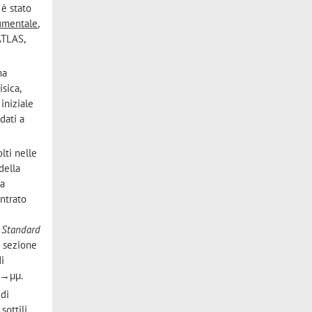
 è stato
umentale
,
ATLAS,
ma
sica,
iniziale
dati a
lti nelle
della
la
entrato
o
Standard
a sezione
di
 Z→μμ.
 di
sottili