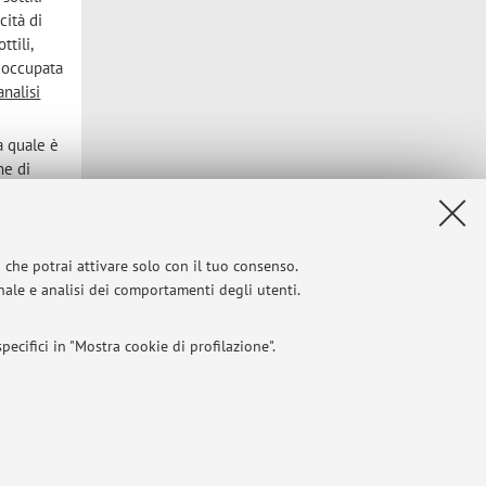
cità di
ttili,
è occupata
analisi
a quale è
ne di
vata nel
hiesta
 dei dati
i che potrai attivare solo con il tuo consenso.
onale e analisi dei comportamenti degli utenti.
erisce, si
ia con
est su
ecifici in "Mostra cookie di profilazione".
th Pisa
to
I