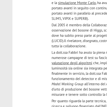
e la
simulazione Monte Carlo
, ha av
portato avanti in seguito con contin
portato avanti in parallelo al precede
SLIM5, VIPIX e SUPERB).
Dal 2005 è membro della Collabora
osservazione del bosone di Higgs, sc
dove ha subito preso parte al progett
(LUCID).Il rivelatore, disegnato, cost
tutta la collaborazione.
La dott.ssa Fabbri ha avuto la piena 
numerose campagne di test su fascio
valutazione degli algoritmi
che, impl
luminosità sia online sia integrata p
finalmente in servizio, la dott.ssa F
funzionamento del detector e di misur
Model Working Group
all’interno del
d'urto di produzione del bosone vetto
misurare e tenere sotto controllo la
Per quanto riguarda la parte tecnica,
ricerca e sviluppo finanziato dall'INF