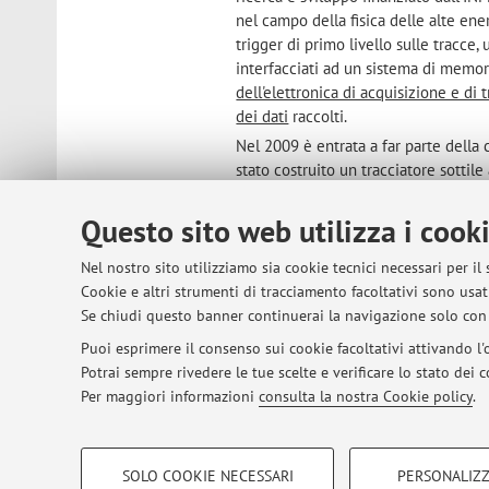
nel campo della fisica delle alte ener
trigger di primo livello sulle tracce, 
interfacciati ad un sistema di memori
dell'elettronica di acquisizione e di 
dei dati
raccolti.
Nel 2009 è entrata a far parte della
stato costruito un tracciatore sottil
questo rivelatore è stato collaudato
novembre 2012. Ancora una volta la 
Questo sito web utilizza i cook
che fosse in grado di generare un
tr
raccolti
. In questo ambito ha supervis
Nel nostro sito utilizziamo sia cookie tecnici necessari per il
Cookie e altri strumenti di tracciamento facoltativi sono usati
Inoltre ha partecipato alla collabor
Se chiudi questo banner continuerai la navigazione solo con 
è occupato della progettazione e svil
l’esperimento VIPIX. La dottoressa Fa
Puoi esprimere il consenso sui cookie facoltativi attivando l'o
fascio del 2011 (lavoro presentato a
Potrai sempre rivedere le tue scelte e verificare lo stato dei
Meeting on Advantage Detectors
”) i c
Per maggiori informazioni
consulta la nostra Cookie policy
.
rivelatore di vertice (
Technical Desig
COOKIE DI PROFILAZIONE - FACOLTATIVI
SOLO COOKIE NECESSARI
PERSONALIZZ