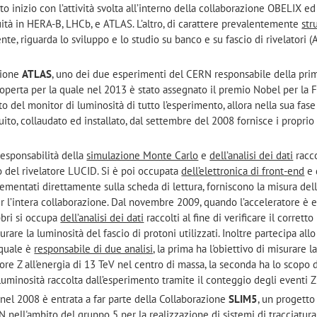
uto inizio con l’attività svolta all’interno della collaborazione OBELIX ed
uità in HERA-B, LHCb, e ATLAS. L’altro, di carattere prevalentemente
str
nte, riguarda lo sviluppo e lo studio su banco e su fascio di rivelatori (
zione
ATLAS
, uno dei due esperimenti del CERN responsabile della pri
operta per la quale nel 2013 è stato assegnato il premio Nobel per la Fi
o del monitor di luminosità di tutto l’esperimento, allora nella sua fase 
ruito, collaudato ed installato, dal settembre del 2008 fornisce i proprio 
responsabilità della
simulazione Monte Carlo
e
dell’analisi dei dati
racco
 del rivelatore LUCID. Si è poi occupata
dell’elettronica di front-end
e 
ementati direttamente sulla scheda di lettura, forniscono la misura del
er l’intera collaborazione. Dal novembre 2009, quando l’acceleratore è 
abbri si occupa
dell’analisi dei dati
raccolti al fine di verificare il corretto
are la luminosità del fascio di protoni utilizzati. Inoltre partecipa all
 quale è
responsabile di due analisi,
la prima ha l'obiettivo di misurare l
re Z all'energia di 13 TeV nel centro di massa, la seconda ha lo scopo 
 luminosità raccolta dall’esperimento tramite il conteggio degli eventi
 nel 2008 è entrata a far parte della Collaborazione
SLIM5
, un progetto
N nell'ambito del gruppo 5 per la realizzazione di sistemi di tracciatura 