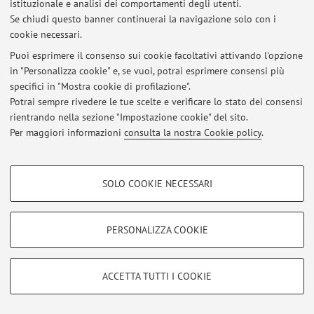
istituzionale e analisi dei comportamenti degli utenti.
Se chiudi questo banner continuerai la navigazione solo con i
cookie necessari.
Ultimi avvisi
Puoi esprimere il consenso sui cookie facoltativi attivando l'opzione
in "Personalizza cookie" e, se vuoi, potrai esprimere consensi più
Visualizzazione prova parziale 26/4/2013
specifici in "Mostra cookie di profilazione".
Pubblicato il: 06 maggio 2013
Potrai sempre rivedere le tue scelte e verificare lo stato dei consensi
rientrando nella sezione "Impostazione cookie" del sito.
Tutti gli avvisi
Per maggiori informazioni
consulta la nostra Cookie policy
.
COOKIE DI PROFILAZIONE - FACOLTATIVI
Area riservata
SOLO COOKIE NECESSARI
Accedi tramite
login
per gestire tutti i contenuti del sito.
Si tratta di cookie utilizzati per analizzare le caratteristiche della navigazione
degli utenti, creare profili in base al loro comportamento sul sito, per analisi
di marketing.
PERSONALIZZA COOKIE
Mostra cookie di profilazione
© 2026 - ALMA MATER STUDIORUM - Università di Bologna - Via
Zamboni, 33 - 40126 Bologna - Partita IVA: 01131710376
Google/Youtube Video
Privacy
|
Note legali
|
Impostazioni Cookie
COOKIE TECNICI - NECESSARI
ACCETTA TUTTI I COOKIE
Facebook
Si tratta di cookie tecnici utilizzati, a titolo esemplificativo, per il corretto
Vimeo
funzionamento del sito, salvare le preferenze di navigazione, per il