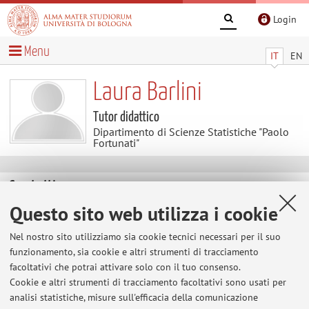
Login
Menu
IT
EN
Laura Barlini
Tutor didattico
Dipartimento di Scienze Statistiche "Paolo
Fortunati"
Contatti
Questo sito web utilizza i cookie
E-mail:
laura.barlini@unibo.it
Nel nostro sito utilizziamo sia cookie tecnici necessari per il suo
funzionamento, sia cookie e altri strumenti di tracciamento
facoltativi che potrai attivare solo con il tuo consenso.
Dipartimento di Scienze Statistiche "Paolo Fortunati"
Cookie e altri strumenti di tracciamento facoltativi sono usati per
Via Belle Arti 41, Bologna -
Vai alla mappa
analisi statistiche, misure sull'efficacia della comunicazione