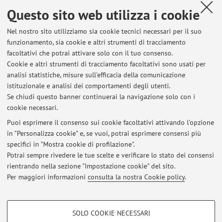
Dipartimento di Ingegneria dell'Energia Elettrica e
Questo sito web utilizza i cookie
dell'Informazione "Guglielmo Marconi"
Nel nostro sito utilizziamo sia cookie tecnici necessari per il suo
Viale del Risorgimento 2, Bologna -
Vai alla mappa
funzionamento, sia cookie e altri strumenti di tracciamento
facoltativi che potrai attivare solo con il tuo consenso.
Risorse in rete
Cookie e altri strumenti di tracciamento facoltativi sono usati per
analisi statistiche, misure sull'efficacia della comunicazione
istituzionale e analisi dei comportamenti degli utenti.
ORCID
Se chiudi questo banner continuerai la navigazione solo con i
cookie necessari.
Puoi esprimere il consenso sui cookie facoltativi attivando l'opzione
in "Personalizza cookie" e, se vuoi, potrai esprimere consensi più
Ultimi avvisi
specifici in "Mostra cookie di profilazione".
Potrai sempre rivedere le tue scelte e verificare lo stato dei consensi
Al momento non sono presenti avvisi.
rientrando nella sezione "Impostazione cookie" del sito.
Per maggiori informazioni
consulta la nostra Cookie policy
.
COOKIE DI PROFILAZIONE - FACOLTATIVI
SOLO COOKIE NECESSARI
Si tratta di cookie utilizzati per analizzare le caratteristiche della navigazione