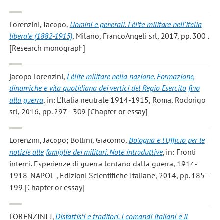
Lorenzini, Jacopo
,
Uomini e generali. L'élite militare nell'Italia
liberale (1882-1915)
, Milano, FrancoAngeli srl, 2017, pp. 300 .
[Research monograph]
jacopo lorenzini
,
L'élite militare nella nazione. Formazione,
dinamiche e vita quotidiana dei vertici del Regio Esercito fino
alla guerra
, in: L'Italia neutrale 1914-1915, Roma, Rodorigo
srl, 2016, pp. 297 - 309 [Chapter or essay]
Lorenzini, Jacopo; Bollini, Giacomo
,
Bologna e l'Ufficio per le
notizie alle famiglie dei militari. Note introduttive
, in: Fronti
interni. Esperienze di guerra lontano dalla guerra, 1914-
1918, NAPOLI, Edizioni Scientifiche Italiane, 2014, pp. 185 -
199 [Chapter or essay]
LORENZINI J
,
Disfattisti e traditori. I comandi italiani e il