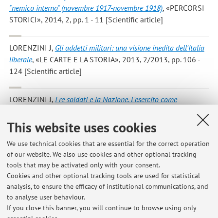
"nemico interno" (novembre 1917-novembre 1918)
, «PERCORSI
STORICI», 2014, 2, pp. 1 - 11 [Scientific article]
LORENZINI J
,
Gli addetti militari: una visione inedita dell'Italia
liberale
, «LE CARTE E LA STORIA», 2013, 2/2013, pp. 106 -
124 [Scientific article]
LORENZINI J
,
I re soldati e la Nazione. L'esercito come
strumento di legittimazione della monarchia sabauda 1848-
1900
, «DIACRONIE. STUDI DI STORIA CONTEMPORANEA»,
This website uses cookies
2013, 16, pp. 1 - 18 [Scientific article]
Open Access
We use technical cookies that are essential for the correct operation
of our website. We also use cookies and other optional tracking
tools that may be activated only with your consent.
1
2
Cookies and other optional tracking tools are used for statistical
analysis, to ensure the efficacy of institutional communications, and
to analyse user behaviour.
Publications prior to 2004
If you close this banner, you will continue to browse using only