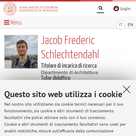
Login
Menu
IT
EN
Jacob Frederic
Schlechtendahl
Titolare di incarico di ricerca
Dipartimento di Architettura
Tutor didattico
Dipartimento di Architettura
Questo sito web utilizza i cookie
Avvisi
Nel nostro sito utilizziamo sia cookie tecnici necessari per il suo
funzionamento, sia cookie e altri strumenti di tracciamento
facoltativi che potrai attivare solo con il tuo consenso.
Al momento non sono presenti avvisi.
Cookie e altri strumenti di tracciamento facoltativi sono usati per
analisi statistiche, misure sull'efficacia della comunicazione