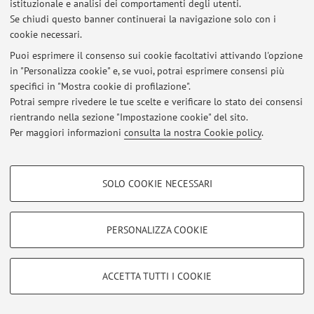
istituzionale e analisi dei comportamenti degli utenti.
Area riservata
Se chiudi questo banner continuerai la navigazione solo con i
Accedi tramite
login
per gestire tutti i contenuti del sito.
cookie necessari.
Puoi esprimere il consenso sui cookie facoltativi attivando l'opzione
in "Personalizza cookie" e, se vuoi, potrai esprimere consensi più
© 2026 - ALMA MATER STUDIORUM - Università di Bologna - Via
specifici in "Mostra cookie di profilazione".
Zamboni, 33 - 40126 Bologna - Partita IVA: 01131710376
Potrai sempre rivedere le tue scelte e verificare lo stato dei consensi
Privacy
|
Note legali
|
Impostazioni Cookie
rientrando nella sezione "Impostazione cookie" del sito.
Per maggiori informazioni
consulta la nostra Cookie policy
.
COOKIE DI PROFILAZIONE - FACOLTATIVI
SOLO COOKIE NECESSARI
Si tratta di cookie utilizzati per analizzare le caratteristiche della navigazione
degli utenti, creare profili in base al loro comportamento sul sito, per analisi
di marketing.
PERSONALIZZA COOKIE
Mostra cookie di profilazione
Google/Youtube Video
COOKIE TECNICI - NECESSARI
ACCETTA TUTTI I COOKIE
Facebook
Si tratta di cookie tecnici utilizzati, a titolo esemplificativo, per il corretto
Vimeo
funzionamento del sito, salvare le preferenze di navigazione, per il