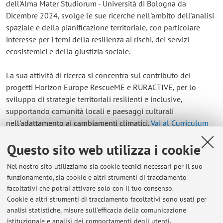
dell'Alma Mater Studiorum - Università di Bologna da
Dicembre 2024, svolge le sue ricerche nell'ambito dell'analisi
spaziale e della pianificazione territoriale, con particolare
interesse per i temi della resilienza ai rischi, dei servizi
ecosistemici e della giustizia sociale.
La sua attività di ricerca si concentra sul contributo dei
progetti Horizon Europe RescueME e RURACTIVE, per lo
sviluppo di strategie territoriali resilienti e inclusive,
supportando comunità locali e paesaggi culturali
nell'adattamento ai cambiamenti climatici.
Vai al Curriculum
Questo sito web utilizza i cookie
Contatti
Nel nostro sito utilizziamo sia cookie tecnici necessari per il suo
E-mail:
jacob.schlechtendah2@unibo.it
funzionamento, sia cookie e altri strumenti di tracciamento
facoltativi che potrai attivare solo con il tuo consenso.
Cookie e altri strumenti di tracciamento facoltativi sono usati per
analisi statistiche, misure sull'efficacia della comunicazione
Dipartimento di Architettura
istituzionale e analisi dei comportamenti degli utenti.