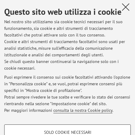
Questo sito web utilizza i cookie
Nel nostro sito utilizziamo sia cookie tecnici necessari per il suo
funzionamento, sia cookie e altri strumenti di tracciamento
facoltativi che potrai attivare solo con il tuo consenso.
Cookie e altri strumenti di tracciamento facoltativi sono usati per
Ultimi avvisi
analisi statistiche, misure sull'efficacia della comunicazione
Appelli di dicembre ANNULLATI
istituzionale e analisi dei comportamenti degli utenti.
Se chiudi questo banner continuerai la navigazione solo con i
Pubblicato il: 01 dicembre 2025
cookie necessari.
Ricevimento studenti
Puoi esprimere il consenso sui cookie facoltativi attivando l'opzione
Pubblicato il: 12 marzo 2020
in "Personalizza cookie" e, se vuoi, potrai esprimere consensi più
specifici in "Mostra cookie di profilazione".
Assegnazione Tesi di Laurea
Potrai sempre rivedere le tue scelte e verificare lo stato dei consensi
Pubblicato il: 12 gennaio 2020
rientrando nella sezione "Impostazione cookie" del sito.
Per maggiori informazioni
consulta la nostra Cookie policy
.
Tutti gli avvisi
COOKIE DI PROFILAZIONE - FACOLTATIVI
SOLO COOKIE NECESSARI