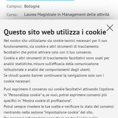
Campus:
Bologna
Laurea Magistrale in Management delle attività
Corso:
motorie e sportive
Questo sito web utilizza i cookie
Nel nostro sito utilizziamo sia cookie tecnici necessari per il suo
funzionamento, sia cookie e altri strumenti di tracciamento
Ultimi avvisi
facoltativi che potrai attivare solo con il tuo consenso.
Cookie e altri strumenti di tracciamento facoltativi sono usati per
Risultati prova in itinere Tennistavolo (sede di Bologna) del 30
analisi statistiche, misure sull'efficacia della comunicazione
maggio 2019
istituzionale e analisi dei comportamenti degli utenti.
Pubblicato il: 09 giugno 2019
Se chiudi questo banner continuerai la navigazione solo con i
cookie necessari.
Risultati prova in itinere Tennistavolo (Sport di Racchetta) a Rimini
(22 maggio 2019)
Puoi esprimere il consenso sui cookie facoltativi attivando l'opzione
Pubblicato il: 25 maggio 2019
in "Personalizza cookie" e, se vuoi, potrai esprimere consensi più
specifici in "Mostra cookie di profilazione".
Lezione pratica Sport di racchetta Rimini
Potrai sempre rivedere le tue scelte e verificare lo stato dei consensi
Pubblicato il: 03 maggio 2019
rientrando nella sezione "Impostazione cookie" del sito.