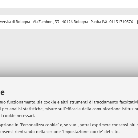
sità di Bologna - Via Zamboni, 33 - 40126 Bologna - Partita IVA: 01131710376
ie
 suo funzionamento, sia cookie e altri strumenti di tracciamento facoltativ
 per analisi statistiche, misure sull'efficacia della comunicazione istituzi
i cookie necessari.
pzione in "Personalizza cookie" e, se vuoi, potrai esprimere consensi più sp
 consensi rientrando nella sezione "Impostazione cookie" del sito.