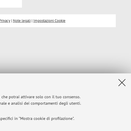
Privacy
|
Note legali
|
Impostazioni Cookie
i che potrai attivare solo con il tuo consenso.
onale e analisi dei comportamenti degli utenti.
ecifici in "Mostra cookie di profilazione".