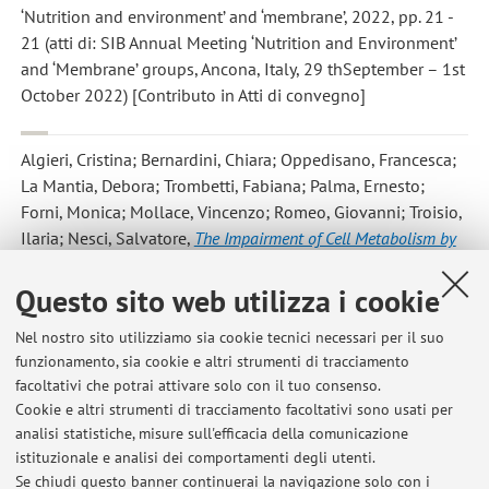
‘Nutrition and environment’ and ‘membrane’, 2022, pp. 21 -
21 (atti di: SIB Annual Meeting ‘Nutrition and Environment’
and ‘Membrane’ groups, Ancona, Italy, 29 thSeptember – 1st
October 2022) [Contributo in Atti di convegno]
Algieri, Cristina; Bernardini, Chiara; Oppedisano, Francesca;
La Mantia, Debora; Trombetti, Fabiana; Palma, Ernesto;
Forni, Monica; Mollace, Vincenzo; Romeo, Giovanni; Troisio,
Ilaria; Nesci, Salvatore
,
The Impairment of Cell Metabolism by
Cardiovascular Toxicity of Doxorubicin Is Reversed by Bergamot
Polyphenolic Fraction Treatment in Endothelial Cells
,
Questo sito web utilizza i cookie
«INTERNATIONAL JOURNAL OF MOLECULAR SCIENCES»,
Nel nostro sito utilizziamo sia cookie tecnici necessari per il suo
2022, 23, Article number: 8977, pp. 1 - 11 [articolo]
funzionamento, sia cookie e altri strumenti di tracciamento
Open Access
facoltativi che potrai attivare solo con il tuo consenso.
Cookie e altri strumenti di tracciamento facoltativi sono usati per
analisi statistiche, misure sull'efficacia della comunicazione
istituzionale e analisi dei comportamenti degli utenti.
Pubblicazioni antecedenti il 2004
Se chiudi questo banner continuerai la navigazione solo con i