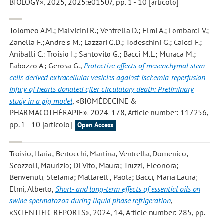
BIOLOGY», 2025, 2025:e01507, pp. 1 - 10 [articolo]
Tolomeo A.M.; Malvicini R.; Ventrella D.; Elmi A.; Lombardi V.;
Zanella F.; Andreis M.; Lazzari G.D.; Todeschini G.; Caicci F.;
Aniballi C.; Troisio I.; Santovito G.; Bacci M.L.; Muraca M.;
Fabozzo A.; Gerosa G.
,
Protective effects of mesenchymal stem
cells-derived extracellular vesicles against ischemia-reperfusion
injury of hearts donated after circulatory death: Preliminary
study in a pig model
, «BIOMÉDECINE &
PHARMACOTHÉRAPIE», 2024, 178, Article number: 117256,
pp. 1 - 10 [articolo]
Open Access
Troisio, Ilaria; Bertocchi, Martina; Ventrella, Domenico;
Scozzoli, Maurizio; Di Vito, Maura; Truzzi, Eleonora;
Benvenuti, Stefania; Mattarelli, Paola; Bacci, Maria Laura;
Elmi, Alberto
,
Short- and long-term effects of essential oils on
swine spermatozoa during liquid phase refrigeration
,
«SCIENTIFIC REPORTS», 2024, 14, Article number: 285, pp.