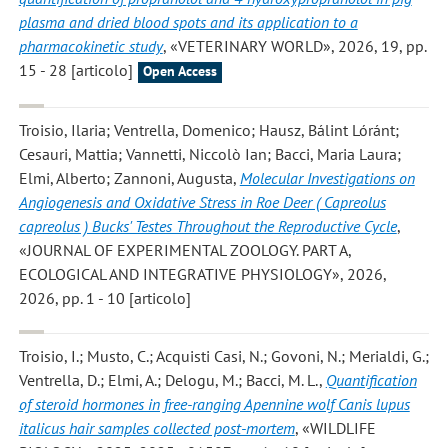
plasma and dried blood spots and its application to a
pharmacokinetic study
, «VETERINARY WORLD», 2026, 19, pp.
15 - 28 [articolo]
Open Access
Troisio, Ilaria; Ventrella, Domenico; Hausz, Bálint Lóránt;
Cesauri, Mattia; Vannetti, Niccolò Ian; Bacci, Maria Laura;
Elmi, Alberto; Zannoni, Augusta
,
Molecular Investigations on
Angiogenesis and Oxidative Stress in Roe Deer ( Capreolus
capreolus ) Bucks' Testes Throughout the Reproductive Cycle
,
«JOURNAL OF EXPERIMENTAL ZOOLOGY. PART A,
ECOLOGICAL AND INTEGRATIVE PHYSIOLOGY», 2026,
2026, pp. 1 - 10 [articolo]
Troisio, I.; Musto, C.; Acquisti Casi, N.; Govoni, N.; Merialdi, G.;
Ventrella, D.; Elmi, A.; Delogu, M.; Bacci, M. L.
,
Quantification
of steroid hormones in free-ranging Apennine wolf Canis lupus
italicus hair samples collected post-mortem
, «WILDLIFE