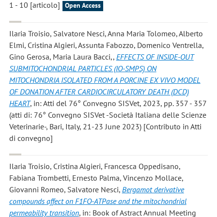
1 - 10 [articolo]
Open Access
Ilaria Troisio, Salvatore Nesci, Anna Maria Tolomeo, Alberto
Elmi, Cristina Algieri, Assunta Fabozzo, Domenico Ventrella,
Gino Gerosa, Maria Laura Bacci,
,
EFFECTS OF INSIDE-OUT
SUBMITOCHONDRIAL PARTICLES (IO-SMPS) ON
MITOCHONDRIA ISOLATED FROM A PORCINE EX VIVO MODEL
OF DONATION AFTER CARDIOCIRCULATORY DEATH (DCD)
HEART
, in: Atti del 76° Convegno SISVet, 2023, pp. 357 - 357
(atti di: 76° Convegno SISVet -Società Italiana delle Scienze
Veterinarie-, Bari, Italy, 21-23 June 2023) [Contributo in Atti
di convegno]
Ilaria Troisio, Cristina Algieri, Francesca Oppedisano,
Fabiana Trombetti, Ernesto Palma, Vincenzo Mollace,
Giovanni Romeo, Salvatore Nesci
,
Bergamot derivative
compounds affect on F1FO-ATPase and the mitochondrial
permeability transition
, in: Book of Astract Annual Meeting