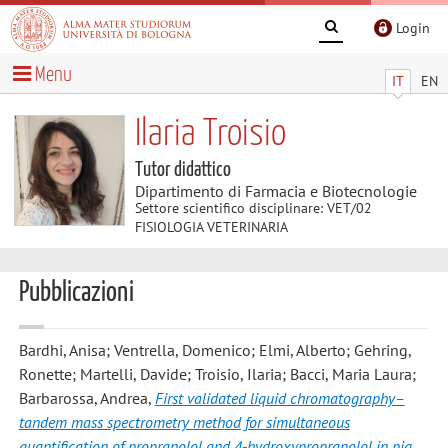
Login
Menu
IT
EN
Ilaria Troisio
Tutor didattico
Dipartimento di Farmacia e Biotecnologie
Settore scientifico disciplinare: VET/02
FISIOLOGIA VETERINARIA
Pubblicazioni
Bardhi, Anisa; Ventrella, Domenico; Elmi, Alberto; Gehring,
Ronette; Martelli, Davide; Troisio, Ilaria; Bacci, Maria Laura;
Barbarossa, Andrea
,
First validated liquid chromatography–
tandem mass spectrometry method for simultaneous
quantification of propranolol and 4-hydroxypropranolol in pig