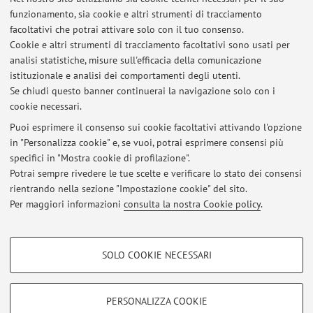
Via Belmeloro 6, Bologna -
Vai alla mappa
funzionamento, sia cookie e altri strumenti di tracciamento
facoltativi che potrai attivare solo con il tuo consenso.
Risorse in rete
Cookie e altri strumenti di tracciamento facoltativi sono usati per
analisi statistiche, misure sull'efficacia della comunicazione
istituzionale e analisi dei comportamenti degli utenti.
ORCID
Se chiudi questo banner continuerai la navigazione solo con i
cookie necessari.
Puoi esprimere il consenso sui cookie facoltativi attivando l'opzione
in "Personalizza cookie" e, se vuoi, potrai esprimere consensi più
Ultimi avvisi
specifici in "Mostra cookie di profilazione".
Potrai sempre rivedere le tue scelte e verificare lo stato dei consensi
Al momento non sono presenti avvisi.
rientrando nella sezione "Impostazione cookie" del sito.
Per maggiori informazioni
consulta la nostra Cookie policy
.
COOKIE DI PROFILAZIONE - FACOLTATIVI
SOLO COOKIE NECESSARI
Area riservata
Si tratta di cookie utilizzati per analizzare le caratteristiche della navigazione
degli utenti, creare profili in base al loro comportamento sul sito, per analisi
Accedi tramite
login
per gestire tutti i contenuti del sito.
di marketing.
PERSONALIZZA COOKIE
Mostra cookie di profilazione