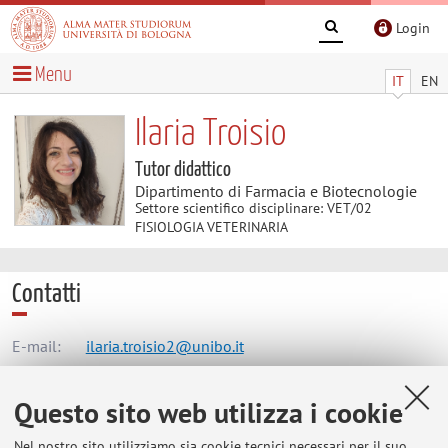
Login
Menu
IT
EN
Ilaria Troisio
Tutor didattico
Dipartimento di Farmacia e Biotecnologie
Settore scientifico disciplinare: VET/02
FISIOLOGIA VETERINARIA
Contatti
E-mail:
ilaria.troisio2@unibo.it
Questo sito web utilizza i cookie
Dipartimento di Farmacia e Biotecnologie
Nel nostro sito utilizziamo sia cookie tecnici necessari per il suo