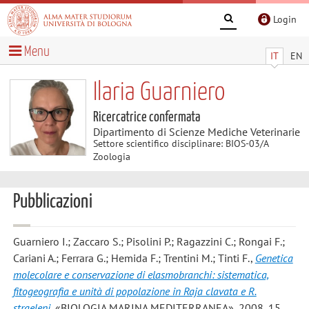
Login
Menu
IT
EN
Ilaria Guarniero
Ricercatrice confermata
Dipartimento di Scienze Mediche Veterinarie
Settore scientifico disciplinare: BIOS-03/A
Zoologia
Pubblicazioni
Guarniero I.; Zaccaro S.; Pisolini P.; Ragazzini C.; Rongai F.;
Cariani A.; Ferrara G.; Hemida F.; Trentini M.; Tinti F.
,
Genetica
molecolare e conservazione di elasmobranchi: sistematica,
fitogeografia e unità di popolazione in Raja clavata e R.
straeleni
, «BIOLOGIA MARINA MEDITERRANEA», 2008, 15,