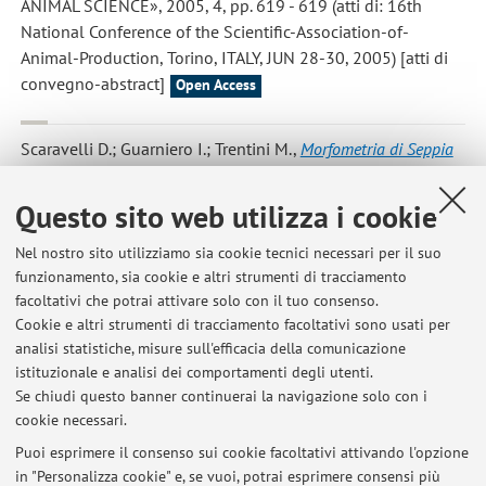
ANIMAL SCIENCE», 2005, 4, pp. 619 - 619 (atti di: 16th
National Conference of the Scientific-Association-of-
Animal-Production, Torino, ITALY, JUN 28-30, 2005) [atti di
convegno-abstract]
Open Access
Scaravelli D.; Guarniero I.; Trentini M.
,
Morfometria di Seppia
(Sepia officinalis) e Calamaro (Loligo vulgaris) dell'Adriatico
, in: ,
«BOLLETTINO MALACOLOGICO», 2005, 23 (5-8), pp. 87 - 87
Questo sito web utilizza i cookie
(atti di: IV International Congress of the European
Malacological Societies, Napoli, 10-14 ottobre 2005) [atti di
Nel nostro sito utilizziamo sia cookie tecnici necessari per il suo
funzionamento, sia cookie e altri strumenti di tracciamento
convegno-abstract]
facoltativi che potrai attivare solo con il tuo consenso.
Cookie e altri strumenti di tracciamento facoltativi sono usati per
analisi statistiche, misure sull'efficacia della comunicazione
1
2
3
4
istituzionale e analisi dei comportamenti degli utenti.
Se chiudi questo banner continuerai la navigazione solo con i
cookie necessari.
Puoi esprimere il consenso sui cookie facoltativi attivando l'opzione
in "Personalizza cookie" e, se vuoi, potrai esprimere consensi più