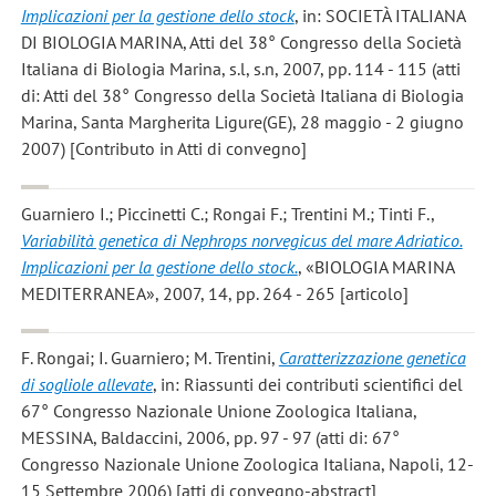
Implicazioni per la gestione dello stock
, in: SOCIETÀ ITALIANA
DI BIOLOGIA MARINA, Atti del 38° Congresso della Società
Italiana di Biologia Marina, s.l, s.n, 2007, pp. 114 - 115 (atti
di: Atti del 38° Congresso della Società Italiana di Biologia
Marina, Santa Margherita Ligure(GE), 28 maggio - 2 giugno
2007) [Contributo in Atti di convegno]
Guarniero I.; Piccinetti C.; Rongai F.; Trentini M.; Tinti F.
,
Variabilità genetica di Nephrops norvegicus del mare Adriatico.
Implicazioni per la gestione dello stock.
, «BIOLOGIA MARINA
MEDITERRANEA», 2007, 14, pp. 264 - 265 [articolo]
F. Rongai; I. Guarniero; M. Trentini
,
Caratterizzazione genetica
di sogliole allevate
, in: Riassunti dei contributi scientifici del
67° Congresso Nazionale Unione Zoologica Italiana,
MESSINA, Baldaccini, 2006, pp. 97 - 97 (atti di: 67°
Congresso Nazionale Unione Zoologica Italiana, Napoli, 12-
15 Settembre 2006) [atti di convegno-abstract]