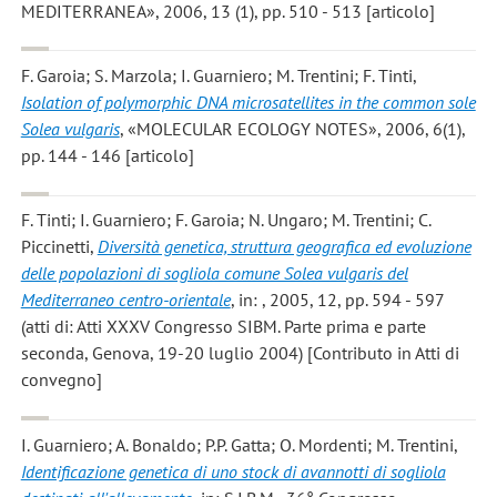
MEDITERRANEA», 2006, 13 (1), pp. 510 - 513 [articolo]
F. Garoia; S. Marzola; I. Guarniero; M. Trentini; F. Tinti
,
Isolation of polymorphic DNA microsatellites in the common sole
Solea vulgaris
, «MOLECULAR ECOLOGY NOTES», 2006, 6(1),
pp. 144 - 146 [articolo]
F. Tinti; I. Guarniero; F. Garoia; N. Ungaro; M. Trentini; C.
Piccinetti
,
Diversità genetica, struttura geografica ed evoluzione
delle popolazioni di sogliola comune Solea vulgaris del
Mediterraneo centro-orientale
, in: , 2005, 12, pp. 594 - 597
(atti di: Atti XXXV Congresso SIBM. Parte prima e parte
seconda, Genova, 19-20 luglio 2004) [Contributo in Atti di
convegno]
I. Guarniero; A. Bonaldo; P.P. Gatta; O. Mordenti; M. Trentini
,
Identificazione genetica di uno stock di avannotti di sogliola