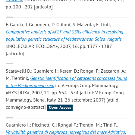
pp. 200 - 202 [articolo]
F. Garoia; I. Guarniero; D. Grifoni; S. Marzola; F. Tinti
,
Comparative analysis of AFLP and SSRs efficiency in resolving
population genetic structure of Mediterranean Solea vulgaris
,
«MOLECULAR ECOLOGY», 2007, 16, pp. 1377 - 1387
[articolo]
Scaravelli D.; Guarniero I.; Kerem D.; Rongai F; Zaccaroni A.;
M. Trentini;
,
Genetic identification of cetaceans carcasses found
in the Mediterranean sea
, in: V. Europ. Cong. Mammalogy,
«HYSTRIX», 2007, 21, pp. 554 - 554 (atti di: V. Europ. Cong.
Mammalogy, Siena, Italy, 21-26 settembre 2007) [atti di
convegno-abstract]
Open Access
Guarniero I.; Piccinetti C.; Rongai F.; Trentini M.; Tinti F.
,
Variabilità genetica di Nephrops norvegicus del mare Adriatico.