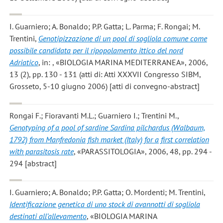
I. Guarniero; A. Bonaldo; P.P. Gatta; L. Parma; F. Rongai; M.
Trentini
,
Genotipizzazione di un pool di sogliola comune come
possibile candidata per il ripopolamento ittico del nord
Adriatico
, in: , «BIOLOGIA MARINA MEDITERRANEA», 2006,
13 (2), pp. 130 - 131 (atti di: Atti XXXVII Congresso SIBM,
Grosseto, 5-10 giugno 2006) [atti di convegno-abstract]
Rongai F.; Fioravanti M.L.; Guarniero I.; Trentini M.
,
Genotyping of a pool of sardine Sardina pilchardus (Walbaum,
1792) from Manfredonia fish market (Italy) for a first correlation
with parasitosis rate
, «PARASSITOLOGIA», 2006, 48, pp. 294 -
294 [abstract]
I. Guarniero; A. Bonaldo; P.P. Gatta; O. Mordenti; M. Trentini
,
Identificazione genetica di uno stock di avannotti di sogliola
destinati all’allevamento
, «BIOLOGIA MARINA