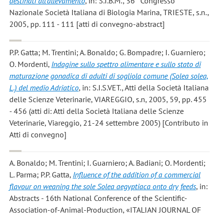
destinati all'allevamento
, in: S.I.B.M., 36° Congresso
Nazionale Società Italiana di Biologia Marina, TRIESTE, s.n.,
2005, pp. 111 - 111 [atti di convegno-abstract]
P.P. Gatta; M. Trentini; A. Bonaldo; G. Bompadre; I. Guarniero;
O. Mordenti
,
Indagine sullo spettro alimentare e sullo stato di
maturazione gonadica di adulti di sogliola comune (Solea solea,
L.) del medio Adriatico
, in: S.I.S.VET., Atti della Società Italiana
delle Scienze Veterinarie, VIAREGGIO, s.n, 2005, 59, pp. 455
- 456 (atti di: Atti della Società Italiana delle Scienze
Veterinarie, Viareggio, 21-24 settembre 2005) [Contributo in
Atti di convegno]
A. Bonaldo; M. Trentini; I. Guarniero; A. Badiani; O. Mordenti;
L. Parma; P.P. Gatta
,
Influence of the addition of a commercial
flavour on weaning the sole Solea aegyptiaca onto dry feeds
, in:
Abstracts - 16th National Conference of the Scientific-
Association-of-Animal-Production, «ITALIAN JOURNAL OF