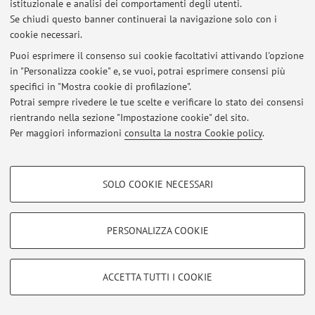
istituzionale e analisi dei comportamenti degli utenti.
Al momento non sono presenti avvisi.
Se chiudi questo banner continuerai la navigazione solo con i
cookie necessari.
Puoi esprimere il consenso sui cookie facoltativi attivando l'opzione
in "Personalizza cookie" e, se vuoi, potrai esprimere consensi più
specifici in "Mostra cookie di profilazione".
Area riservata
Potrai sempre rivedere le tue scelte e verificare lo stato dei consensi
Accedi tramite
login
per gestire tutti i contenuti del sito.
rientrando nella sezione "Impostazione cookie" del sito.
Per maggiori informazioni
consulta la nostra Cookie policy
.
© 2026 - ALMA MATER STUDIORUM - Università di Bologna - Via
COOKIE DI PROFILAZIONE - FACOLTATIVI
Zamboni, 33 - 40126 Bologna - Partita IVA: 01131710376
SOLO COOKIE NECESSARI
Privacy
|
Note legali
|
Impostazioni Cookie
Si tratta di cookie utilizzati per analizzare le caratteristiche della navigazione
degli utenti, creare profili in base al loro comportamento sul sito, per analisi
di marketing.
PERSONALIZZA COOKIE
Mostra cookie di profilazione
Google/Youtube Video
COOKIE TECNICI - NECESSARI
ACCETTA TUTTI I COOKIE
Facebook
Si tratta di cookie tecnici utilizzati, a titolo esemplificativo, per il corretto
Vimeo
funzionamento del sito, salvare le preferenze di navigazione, per il