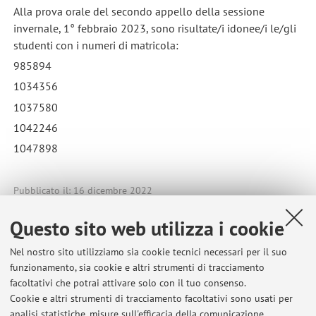
Alla prova orale del secondo appello della sessione
invernale, 1° febbraio 2023, sono risultate/i idonee/i le/gli
studenti con i numeri di matricola:
985894
1034356
1037580
1042246
1047898
Pubblicato il: 16 dicembre 2022
Questo sito web utilizza i cookie
Nel nostro sito utilizziamo sia cookie tecnici necessari per il suo
Ultimi avvisi
funzionamento, sia cookie e altri strumenti di tracciamento
facoltativi che potrai attivare solo con il tuo consenso.
Risultati dell'esame di PRINCIPI DI URBANISTICA E LEGISLAZIONE
Cookie e altri strumenti di tracciamento facoltativi sono usati per
PAESAGGISTICO-AMBIENTALE a.a. 2025-2026
analisi statistiche, misure sull'efficacia della comunicazione