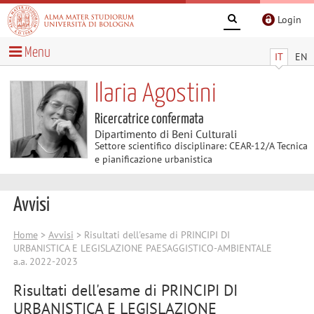
Login
Menu
IT
EN
Ilaria Agostini
Ricercatrice confermata
Dipartimento di Beni Culturali
Settore scientifico disciplinare: CEAR-12/A Tecnica
e pianificazione urbanistica
Avvisi
Home
>
Avvisi
> Risultati dell'esame di PRINCIPI DI
URBANISTICA E LEGISLAZIONE PAESAGGISTICO-AMBIENTALE
a.a. 2022-2023
Risultati dell'esame di PRINCIPI DI
URBANISTICA E LEGISLAZIONE