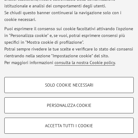
Pubblicato il: 23 febbraio 2026
istituzionale e analisi dei comportamenti degli utenti.
Se chiudi questo banner continuerai la navigazione solo con i
Risultati dell'esame di PRINCIPI DI URBANISTICA E LEGISLAZIONE
cookie necessari.
PAESAGGISTICO-AMBIENTALE a.a. 2024-2025
Pubblicato il: 19 dicembre 2024
Puoi esprimere il consenso sui cookie facoltativi attivando l'opzione
in "Personalizza cookie" e, se vuoi, potrai esprimere consensi più
specifici in "Mostra cookie di profilazione".
Risultati dell'esame di PRINCIPI DI URBANISTICA E LEGISLAZIONE
PAESAGGISTICO-AMBIENTALE a.a. 2023-2024
Potrai sempre rivedere le tue scelte e verificare lo stato dei consensi
Pubblicato il: 14 dicembre 2023
rientrando nella sezione "Impostazione cookie" del sito.
Per maggiori informazioni
consulta la nostra Cookie policy
.
Tutti gli avvisi
COOKIE DI PROFILAZIONE - FACOLTATIVI
SOLO COOKIE NECESSARI
Si tratta di cookie utilizzati per analizzare le caratteristiche della navigazione
Area riservata
degli utenti, creare profili in base al loro comportamento sul sito, per analisi
Accedi tramite
login
per gestire tutti i contenuti del sito.
di marketing.
PERSONALIZZA COOKIE
Mostra cookie di profilazione
© 2026 - ALMA MATER STUDIORUM - Università di Bologna - Via
Google/Youtube Video
COOKIE TECNICI - NECESSARI
ACCETTA TUTTI I COOKIE
Zamboni, 33 - 40126 Bologna - Partita IVA: 01131710376
Facebook
Privacy
|
Note legali
|
Impostazioni Cookie
Si tratta di cookie tecnici utilizzati, a titolo esemplificativo, per il corretto