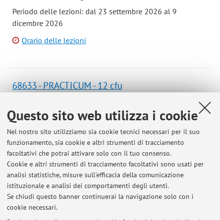
Periodo delle lezioni: dal 23 settembre 2026 al 9
dicembre 2026
Orario delle lezioni
68633 - PRACTICUM - 12 cfu
Campus:
Bologna
Questo sito web utilizza i cookie
Corso:
Laurea in Scienza dei materiali
Nel nostro sito utilizziamo sia cookie tecnici necessari per il suo
funzionamento, sia cookie e altri strumenti di tracciamento
B1772 - SCIENZA DEI MATERIALI 2 (Modulo 2)
facoltativi che potrai attivare solo con il tuo consenso.
Cookie e altri strumenti di tracciamento facoltativi sono usati per
Campus:
Bologna
analisi statistiche, misure sull'efficacia della comunicazione
Corso:
Laurea in Scienza dei materiali
istituzionale e analisi dei comportamenti degli utenti.
Se chiudi questo banner continuerai la navigazione solo con i
cookie necessari.