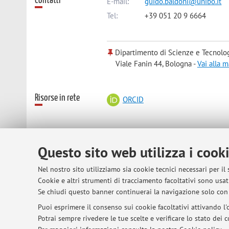
Contatti
E-mail:
guido.baldoni@unibo.it
Tel:
+39 051 20 9 6664
Dipartimento di Scienze e Tecnolo
Viale Fanin 44, Bologna -
Vai alla 
Risorse in rete
ORCID
Orario di ricevimento
Tutte le mattine del lunedì, martedì, 
Questo sito web utilizza i cook
guido.baldoni@unibo.it
Nel nostro sito utilizziamo sia cookie tecnici necessari per il
Cookie e altri strumenti di tracciamento facoltativi sono usati
Se chiudi questo banner continuerai la navigazione solo con 
© 2026 - ALMA MATER STUDIORUM - Univer
Puoi esprimere il consenso sui cookie facoltativi attivando l'o
Potrai sempre rivedere le tue scelte e verificare lo stato dei