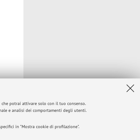
e-mail:
i che potrai attivare solo con il tuo consenso.
onale e analisi dei comportamenti degli utenti.
Privacy
|
Note legali
|
Impostazioni Cookie
ecifici in "Mostra cookie di profilazione".