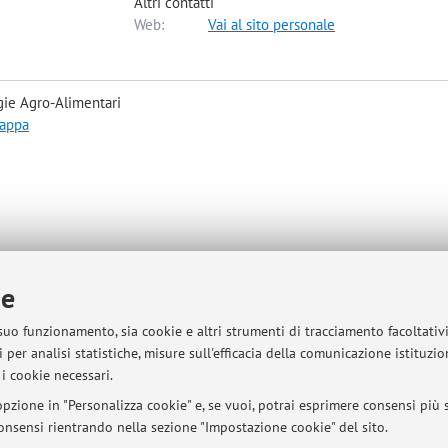
Altri contatti
Web:
Vai al sito personale
gie Agro-Alimentari
mappa
mercoledì e giovedì; dalle ore 9:00 alle 12:00, previo appuntamento via 
ie
 suo funzionamento, sia cookie e altri strumenti di tracciamento facoltativ
 per analisi statistiche, misure sull'efficacia della comunicazione istituzi
i cookie necessari.
sità di Bologna - Via Zamboni, 33 - 40126 Bologna - Partita IVA: 01131710376
pzione in "Personalizza cookie" e, se vuoi, potrai esprimere consensi più sp
 consensi rientrando nella sezione "Impostazione cookie" del sito.