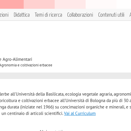
zioni
Didattica
Temi di ricerca
Collaborazioni
Contenuti utili
e Agro-Alimentari
A Agronomia e coltivazioni erbacee
rbe all'Università della Basilicata, ecologia vegetale agraria, agronom
floricoltura e coltivazioni erbacee all'Università di Bologna da più di 30 
a durata (iniziate nel 1966) su concimazioni organiche e minerali, e 
e un centinaio di articoli scientifici.
Vai al Curriculum