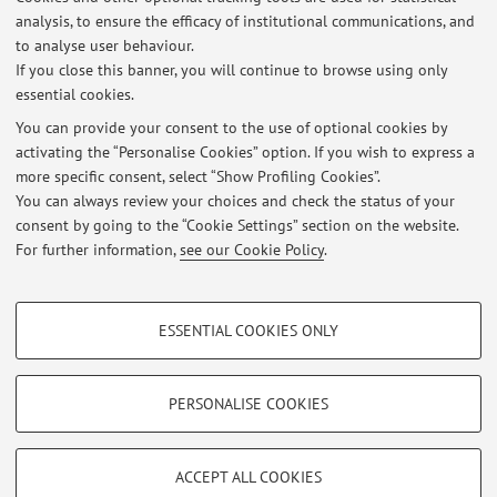
analysis, to ensure the efficacy of institutional communications, and
to analyse user behaviour.
Publications prior to 2004
If you close this banner, you will continue to browse using only
essential cookies.
You can provide your consent to the use of optional cookies by
activating the “Personalise Cookies” option. If you wish to express a
Latest news
more specific consent, select “Show Profiling Cookies”.
You can always review your choices and check the status of your
At the moment no news are available.
consent by going to the “Cookie Settings” section on the website.
For further information,
see our Cookie Policy
.
PROFILING COOKIES - OPTIONAL
ESSENTIAL COOKIES ONLY
These cookies are used to analyse user browsing patterns, create user profiles
Restricted area
based on browsing behaviour, and for marketing analysis.
Login
to manage all website contents.
Show profiling cookies
PERSONALISE COOKIES
Google/Youtube Video
TECHNICAL COOKIES - ESSENTIAL
© 2026 - ALMA MATER STUDIORUM - Università di Bologna - Via
Facebook
ACCEPT ALL COOKIES
Zamboni, 33 - 40126 Bologna - Partita IVA: 01131710376
Technical cookies are used for a range of different purposes, including but not