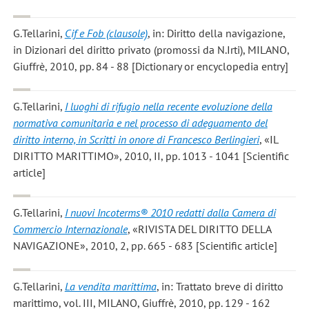
G.Tellarini
,
Cif e Fob (clausole)
, in: Diritto della navigazione,
in Dizionari del diritto privato (promossi da N.Irti), MILANO,
Giuffrè, 2010, pp. 84 - 88 [Dictionary or encyclopedia entry]
G.Tellarini
,
I luoghi di rifugio nella recente evoluzione della
normativa comunitaria e nel processo di adeguamento del
diritto interno, in Scritti in onore di Francesco Berlingieri
, «IL
DIRITTO MARITTIMO», 2010, II, pp. 1013 - 1041 [Scientific
article]
G.Tellarini
,
I nuovi Incoterms® 2010 redatti dalla Camera di
Commercio Internazionale
, «RIVISTA DEL DIRITTO DELLA
NAVIGAZIONE», 2010, 2, pp. 665 - 683 [Scientific article]
G.Tellarini
,
La vendita marittima
, in: Trattato breve di diritto
marittimo, vol. III, MILANO, Giuffrè, 2010, pp. 129 - 162