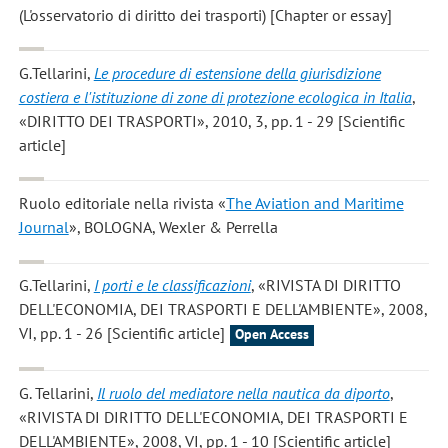
(L'osservatorio di diritto dei trasporti) [Chapter or essay]
G.Tellarini
,
Le procedure di estensione della giurisdizione
costiera e l'istituzione di zone di protezione ecologica in Italia
,
«DIRITTO DEI TRASPORTI», 2010, 3, pp. 1 - 29 [Scientific
article]
Ruolo editoriale nella rivista «
The Aviation and Maritime
Journal
», BOLOGNA, Wexler & Perrella
G.Tellarini
,
I porti e le classificazioni
, «RIVISTA DI DIRITTO
DELL'ECONOMIA, DEI TRASPORTI E DELL'AMBIENTE», 2008,
VI, pp. 1 - 26 [Scientific article]
Open Access
G. Tellarini
,
Il ruolo del mediatore nella nautica da diporto
,
«RIVISTA DI DIRITTO DELL'ECONOMIA, DEI TRASPORTI E
DELL'AMBIENTE», 2008, VI, pp. 1 - 10 [Scientific article]