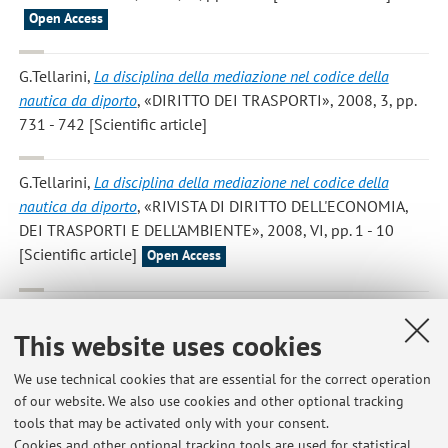
Open Access
G.Tellarini
,
La disciplina della mediazione nel codice della
nautica da diporto
, «DIRITTO DEI TRASPORTI», 2008, 3, pp.
731 - 742 [Scientific article]
G.Tellarini
,
La disciplina della mediazione nel codice della
nautica da diporto
, «RIVISTA DI DIRITTO DELL'ECONOMIA,
DEI TRASPORTI E DELL'AMBIENTE», 2008, VI, pp. 1 - 10
[Scientific article]
Open Access
G.Tellarini
,
Profili di tutela dell'ambiente marino nel diritto
This website uses cookies
internazionale e comunitario
, PADOVA, Cedam, 2008, pp. 237 .
[Research monograph]
We use technical cookies that are essential for the correct operation
of our website. We also use cookies and other optional tracking
tools that may be activated only with your consent.
1
2
3
4
Cookies and other optional tracking tools are used for statistical