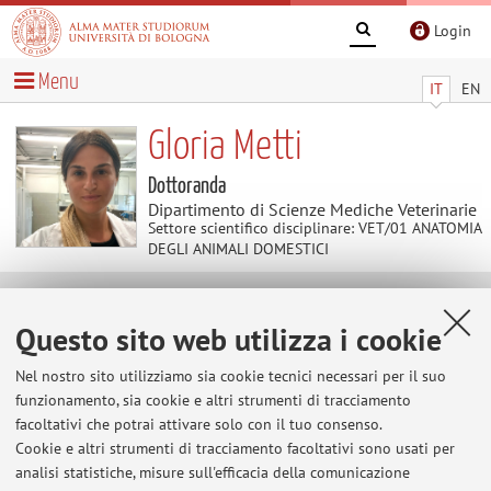
Login
Menu
IT
EN
Gloria Metti
Dottoranda
Dipartimento di Scienze Mediche Veterinarie
Settore scientifico disciplinare: VET/01 ANATOMIA
DEGLI ANIMALI DOMESTICI
Avvisi
Questo sito web utilizza i cookie
Al momento non sono presenti avvisi.
Nel nostro sito utilizziamo sia cookie tecnici necessari per il suo
funzionamento, sia cookie e altri strumenti di tracciamento
facoltativi che potrai attivare solo con il tuo consenso.
Cookie e altri strumenti di tracciamento facoltativi sono usati per
Area riservata
analisi statistiche, misure sull'efficacia della comunicazione
Accedi tramite
login
per gestire tutti i contenuti del sito.