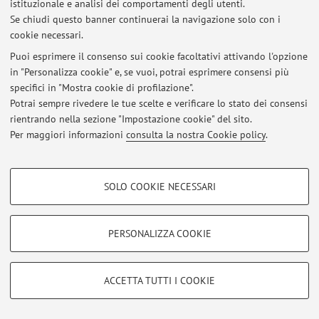
istituzionale e analisi dei comportamenti degli utenti.
Se chiudi questo banner continuerai la navigazione solo con i
cookie necessari.
© 2026 - ALMA MATER STUDIORUM - Università di Bologna - Via
Puoi esprimere il consenso sui cookie facoltativi attivando l'opzione
Zamboni, 33 - 40126 Bologna - Partita IVA: 01131710376
in "Personalizza cookie" e, se vuoi, potrai esprimere consensi più
Privacy
|
Note legali
|
Impostazioni Cookie
specifici in "Mostra cookie di profilazione".
Potrai sempre rivedere le tue scelte e verificare lo stato dei consensi
rientrando nella sezione "Impostazione cookie" del sito.
Per maggiori informazioni
consulta la nostra Cookie policy
.
COOKIE DI PROFILAZIONE - FACOLTATIVI
SOLO COOKIE NECESSARI
Si tratta di cookie utilizzati per analizzare le caratteristiche della navigazione
degli utenti, creare profili in base al loro comportamento sul sito, per analisi
di marketing.
PERSONALIZZA COOKIE
Mostra cookie di profilazione
Google/Youtube Video
COOKIE TECNICI - NECESSARI
ACCETTA TUTTI I COOKIE
Facebook
Si tratta di cookie tecnici utilizzati, a titolo esemplificativo, per il corretto
Vimeo
funzionamento del sito, salvare le preferenze di navigazione, per il