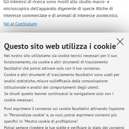
Gli interessi di ricerca sono rivolti allo studio macro- e
microscopico dell'apparato digerente di specie ittiche di
interesse commerciale e di animali di interesse zootecnico.
Vai al Curriculum
Contatti
Questo sito web utilizza i cookie
E-mail:
gloria.metti2@unibo.it
Nel nostro sito utilizziamo sia cookie tecnici necessari per il suo
funzionamento, sia cookie e altri strumenti di tracciamento
facoltativi che potrai attivare solo con il tuo consenso.
Cookie e altri strumenti di tracciamento facoltativi sono usati per
Dipartimento di Scienze Mediche Veterinarie
analisi statistiche, misure sull'efficacia della comunicazione
Via Tolara di Sopra 50, Ozzano dell'Emilia -
Vai alla
istituzionale e analisi dei comportamenti degli utenti.
mappa
Se chiudi questo banner continuerai la navigazione solo con i
cookie necessari.
Puoi esprimere il consenso sui cookie facoltativi attivando l'opzione
in "Personalizza cookie" e, se vuoi, potrai esprimere consensi più
Ultimi avvisi
specifici in "Mostra cookie di profilazione".
Potrai sempre rivedere le tue scelte e verificare lo stato dei consensi