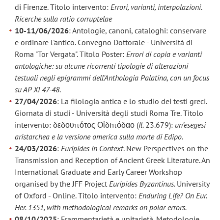
di Firenze. Titolo intervento:
Errori, varianti, interpolazioni.
Ricerche sulla ratio corruptelae
10-11/06/2026
: Antologie, canoni, cataloghi: conservare
e ordinare l'antico. Convegno Dottorale - Università di
Roma "Tor Vergata". Titolo Poster:
Errori di copia e varianti
antologiche: su alcune ricorrenti tipologie di alterazioni
testuali negli epigrammi dell'Anthologia Palatina, con un focus
su AP XI 47-48
.
27/04/2026
: La filologia antica e lo studio dei testi greci.
Giornata di studi - Università degli studi Roma Tre. Titolo
intervento: δεδουπότος Οἰδιπόδαο (
Il
. 23.679):
un’esegesi
aristarchea e la versione omerica sulla morte di Edipo
.
24/03/2026
:
Euripides in Context
. New Perspectives on the
Transmission and Reception of Ancient Greek Literature. An
International Graduate and Early Career Workshop
organised by the JFF Project
Euripides Byzantinus.
University
of Oxford - Online. Titolo intervento:
Enduring Life? On Eur.
Her. 1351, with methodological remarks on polar errors.
08/10/2025
: Frammentarietà e unitarietà. Metodologie