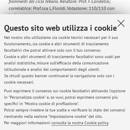
frammenti del ciclo tebano
. Relatore: Prof. F.Condello;
correlatrice: Prof.ssa L.Floridi. Votazione: 110/110 con
lode.
2012-2015
: Laurea Triennale in
Lettere Classiche
presso
Questo sito web utilizza i cookie
l'Università degli Studi di Napoli "Federico II". Tesi:
Il finale
dell'Odissea: un esempio di 'stasis'?
Relatore: Prof.
Nel nostro sito utilizziamo sia cookie tecnici necessari per il suo
M.Lamagna.
Votazione: 110/110 con lode.
funzionamento, sia cookie e altri strumenti di tracciamento
2007-2012
: Diploma di Maturità Classica presso il Liceo
facoltativi che potrai attivare solo con il tuo consenso.
Classico Statale "A.Genovesi" di Napoli. Votazione: 90/100.
Cookie e altri strumenti di tracciamento facoltativi sono usati per
analisi statistiche, misure sull'efficacia della comunicazione
istituzionale e analisi dei comportamenti degli utenti.
Se chiudi questo banner continuerai la navigazione solo con i
cookie necessari.
Puoi esprimere il consenso sui cookie facoltativi attivando l'opzione
in "Personalizza cookie" e, se vuoi, potrai esprimere consensi più
Ultimi avvisi
specifici in "Mostra cookie di profilazione".
Potrai sempre rivedere le tue scelte e verificare lo stato dei consensi
Al momento non sono presenti avvisi.
rientrando nella sezione "Impostazione cookie" del sito.
Per maggiori informazioni
consulta la nostra Cookie policy
.