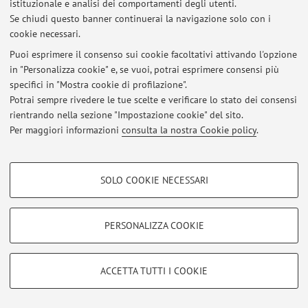
istituzionale e analisi dei comportamenti degli utenti.
Se chiudi questo banner continuerai la navigazione solo con i
Al momento non sono presenti avvisi.
cookie necessari.
Puoi esprimere il consenso sui cookie facoltativi attivando l'opzione
in "Personalizza cookie" e, se vuoi, potrai esprimere consensi più
specifici in "Mostra cookie di profilazione".
Potrai sempre rivedere le tue scelte e verificare lo stato dei consensi
Area riservata
rientrando nella sezione "Impostazione cookie" del sito.
Accedi tramite
login
per gestire tutti i contenuti del sito.
Per maggiori informazioni
consulta la nostra Cookie policy
.
COOKIE DI PROFILAZIONE - FACOLTATIVI
© 2026 - ALMA MATER STUDIORUM - Università di Bologna - Via
SOLO COOKIE NECESSARI
Zamboni, 33 - 40126 Bologna - Partita IVA: 01131710376
Si tratta di cookie utilizzati per analizzare le caratteristiche della navigazione
Privacy
|
Note legali
|
Impostazioni Cookie
degli utenti, creare profili in base al loro comportamento sul sito, per analisi
di marketing.
PERSONALIZZA COOKIE
Mostra cookie di profilazione
Google/Youtube Video
COOKIE TECNICI - NECESSARI
ACCETTA TUTTI I COOKIE
Facebook
Si tratta di cookie tecnici utilizzati, a titolo esemplificativo, per il corretto
Vimeo
funzionamento del sito, salvare le preferenze di navigazione, per il