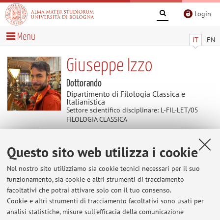
Login
Menu
IT
EN
Giuseppe Izzo
Dottorando
Dipartimento di Filologia Classica e
Italianistica
Settore scientifico disciplinare: L-FIL-LET/05
FILOLOGIA CLASSICA
Questo sito web utilizza i cookie
Contenuti utili
Nel nostro sito utilizziamo sia cookie tecnici necessari per il suo
Al momento non sono presenti contenuti.
funzionamento, sia cookie e altri strumenti di tracciamento
facoltativi che potrai attivare solo con il tuo consenso.
Cookie e altri strumenti di tracciamento facoltativi sono usati per
analisi statistiche, misure sull'efficacia della comunicazione
Ultimi avvisi