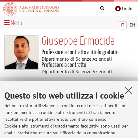
Login
Menu
IT
EN
Giuseppe Ermocida
Professore a contratto a titolo gratuito
Dipartimento di Scienze Aziendali
Professore a contratto
Dipartimento di Scienze Aziendali
Avvisi
Questo sito web utilizza i cookie
Al momento non sono presenti avvisi.
Nel nostro sito utilizziamo sia cookie tecnici necessari per il suo
funzionamento, sia cookie e altri strumenti di tracciamento
facoltativi che potrai attivare solo con il tuo consenso.
Cookie e altri strumenti di tracciamento facoltativi sono usati per
Area riservata
analisi statistiche, misure sull'efficacia della comunicazione
Accedi tramite
login
per gestire tutti i contenuti del sito.