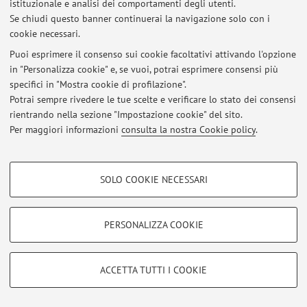
istituzionale e analisi dei comportamenti degli utenti.
Se chiudi questo banner continuerai la navigazione solo con i
cookie necessari.
© 2026 - ALMA MATER STUDIORUM - Università di Bologna - Via
Puoi esprimere il consenso sui cookie facoltativi attivando l'opzione
Zamboni, 33 - 40126 Bologna - Partita IVA: 01131710376
in "Personalizza cookie" e, se vuoi, potrai esprimere consensi più
Privacy
|
Note legali
|
Impostazioni Cookie
specifici in "Mostra cookie di profilazione".
Potrai sempre rivedere le tue scelte e verificare lo stato dei consensi
rientrando nella sezione "Impostazione cookie" del sito.
Per maggiori informazioni
consulta la nostra Cookie policy
.
COOKIE DI PROFILAZIONE - FACOLTATIVI
SOLO COOKIE NECESSARI
Si tratta di cookie utilizzati per analizzare le caratteristiche della navigazione
degli utenti, creare profili in base al loro comportamento sul sito, per analisi
di marketing.
PERSONALIZZA COOKIE
Mostra cookie di profilazione
Google/Youtube Video
COOKIE TECNICI - NECESSARI
ACCETTA TUTTI I COOKIE
Facebook
Si tratta di cookie tecnici utilizzati, a titolo esemplificativo, per il corretto
Vimeo
funzionamento del sito, salvare le preferenze di navigazione, per il