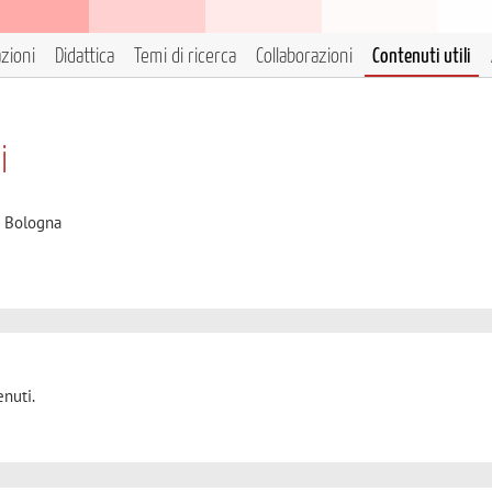
azioni
Didattica
Temi di ricerca
Collaborazioni
Contenuti utili
i
i Bologna
nuti.