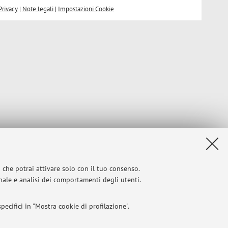
Privacy
|
Note legali
|
Impostazioni Cookie
i che potrai attivare solo con il tuo consenso.
onale e analisi dei comportamenti degli utenti.
ecifici in "Mostra cookie di profilazione".