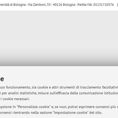
sità di Bologna - Via Zamboni, 33 - 40126 Bologna - Partita IVA: 01131710376
ie
 suo funzionamento, sia cookie e altri strumenti di tracciamento facoltativ
 per analisi statistiche, misure sull'efficacia della comunicazione istituzi
i cookie necessari.
pzione in "Personalizza cookie" e, se vuoi, potrai esprimere consensi più sp
 consensi rientrando nella sezione "Impostazione cookie" del sito.