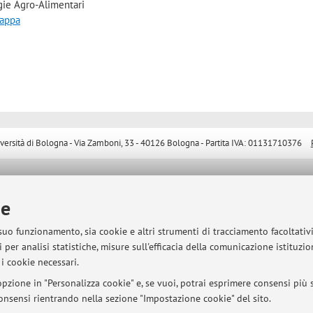
gie Agro-Alimentari
mappa
sità di Bologna - Via Zamboni, 33 - 40126 Bologna - Partita IVA: 01131710376
ie
 suo funzionamento, sia cookie e altri strumenti di tracciamento facoltativ
 per analisi statistiche, misure sull'efficacia della comunicazione istituzi
i cookie necessari.
pzione in "Personalizza cookie" e, se vuoi, potrai esprimere consensi più sp
 consensi rientrando nella sezione "Impostazione cookie" del sito.