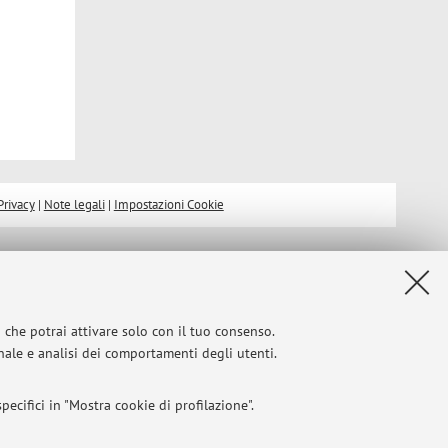
Privacy
|
Note legali
|
Impostazioni Cookie
i che potrai attivare solo con il tuo consenso.
onale e analisi dei comportamenti degli utenti.
ecifici in "Mostra cookie di profilazione".