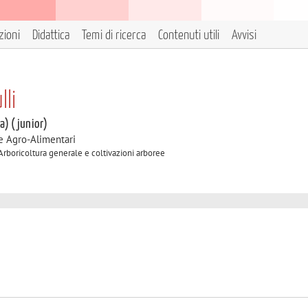
zioni
Didattica
Temi di ricerca
Contenuti utili
Avvisi
lli
 a) (junior)
e Agro-Alimentari
 Arboricoltura generale e coltivazioni arboree