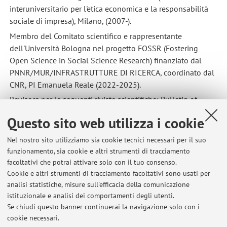
interuniversitario per l'etica economica e la responsabilità
sociale di impresa), Milano, (2007-).
Membro del Comitato scientifico e rappresentante
dell'Università Bologna nel progetto FOSSR (Fostering
Open Science in Social Science Research) finanziato dal
PNNR/MUR/INFRASTRUTTURE DI RICERCA, coordinato dal
CNR, PI Emanuela Reale (2022-2025).
Revisore per le seguenti riviste scientifiche: Bulletin of
Economic Research, Economia Politica, Economic Notes,
Questo sito web utilizza i cookie
Italian Economic Papers, International Review of Economics
and Business, L'Industria, Journal of Business Research,
Nel nostro sito utilizziamo sia cookie tecnici necessari per il suo
Journal of Economics, Journal of Industrial Economics,
funzionamento, sia cookie e altri strumenti di tracciamento
Journal of Environmental Economics and Management,
facoltativi che potrai attivare solo con il tuo consenso.
Journal of Economics and Management Strategy, Note
Cookie e altri strumenti di tracciamento facoltativi sono usati per
Economiche, Politica economica, Rivista di Politica
analisi statistiche, misure sull'efficacia della comunicazione
istituzionale e analisi dei comportamenti degli utenti.
Economica, Resource and Energy Economics, Ricerche
Se chiudi questo banner continuerai la navigazione solo con i
economiche, Social Enterprise Journal.
cookie necessari.