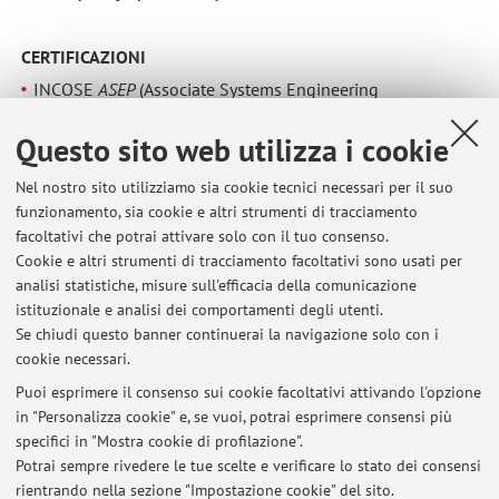
CERTIFICAZIONI
INCOSE
ASEP
(Associate Systems Engineering
Professional).
Questo sito web utilizza i cookie
Nel nostro sito utilizziamo sia cookie tecnici necessari per il suo
funzionamento, sia cookie e altri strumenti di tracciamento
facoltativi che potrai attivare solo con il tuo consenso.
Ultimi avvisi
Cookie e altri strumenti di tracciamento facoltativi sono usati per
analisi statistiche, misure sull'efficacia della comunicazione
Al momento non sono presenti avvisi.
istituzionale e analisi dei comportamenti degli utenti.
Se chiudi questo banner continuerai la navigazione solo con i
cookie necessari.
Puoi esprimere il consenso sui cookie facoltativi attivando l'opzione
in "Personalizza cookie" e, se vuoi, potrai esprimere consensi più
In evidenza
specifici in "Mostra cookie di profilazione".
Potrai sempre rivedere le tue scelte e verificare lo stato dei consensi
ORCID
rientrando nella sezione "Impostazione cookie" del sito.