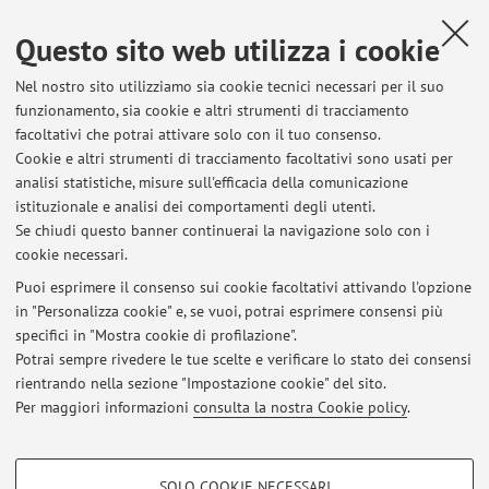
ORCID
Questo sito web utilizza i cookie
Nel nostro sito utilizziamo sia cookie tecnici necessari per il suo
funzionamento, sia cookie e altri strumenti di tracciamento
facoltativi che potrai attivare solo con il tuo consenso.
Ultimi avvisi
Cookie e altri strumenti di tracciamento facoltativi sono usati per
analisi statistiche, misure sull'efficacia della comunicazione
Al momento non sono presenti avvisi.
istituzionale e analisi dei comportamenti degli utenti.
Se chiudi questo banner continuerai la navigazione solo con i
cookie necessari.
Puoi esprimere il consenso sui cookie facoltativi attivando l'opzione
in "Personalizza cookie" e, se vuoi, potrai esprimere consensi più
In evidenza
specifici in "Mostra cookie di profilazione".
Potrai sempre rivedere le tue scelte e verificare lo stato dei consensi
ORCID
rientrando nella sezione "Impostazione cookie" del sito.
Per maggiori informazioni
consulta la nostra Cookie policy
.
Linktree
COOKIE DI PROFILAZIONE - FACOLTATIVI
SOLO COOKIE NECESSARI