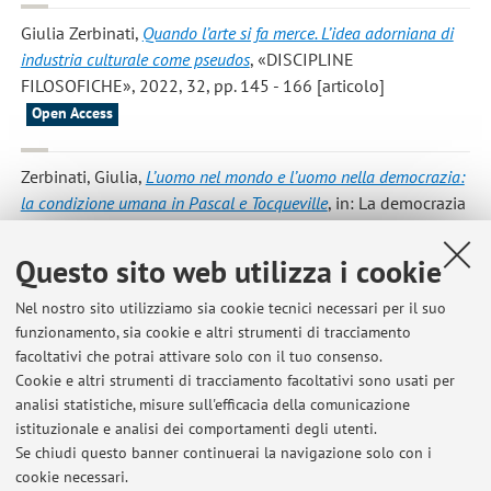
Giulia Zerbinati
,
Quando l’arte si fa merce. L’idea adorniana di
industria culturale come pseudos
, «DISCIPLINE
FILOSOFICHE», 2022, 32, pp. 145 - 166 [articolo]
Open Access
Zerbinati, Giulia
,
L’uomo nel mondo e l’uomo nella democrazia:
la condizione umana in Pascal e Tocqueville
, in: La democrazia
allo specchio. Tocqueville e Marx, Pisa, Edizioni della
Normale, 2020, pp. 109 - 125 [capitolo di libro]
Questo sito web utilizza i cookie
Nel nostro sito utilizziamo sia cookie tecnici necessari per il suo
Zerbinati, Giulia
,
Per il compiersi dell’incompiuto. Una lettura
funzionamento, sia cookie e altri strumenti di tracciamento
critica dell’attuale attraverso l’ultimo Benjamin
, in: Contro
facoltativi che potrai attivare solo con il tuo consenso.
l’attuale. Per una dialettica delle crisi storiche, Milano, Ursæ
Cookie e altri strumenti di tracciamento facoltativi sono usati per
Cœli, 2020, pp. 175 - 185 [capitolo di libro]
analisi statistiche, misure sull'efficacia della comunicazione
istituzionale e analisi dei comportamenti degli utenti.
Se chiudi questo banner continuerai la navigazione solo con i
cookie necessari.