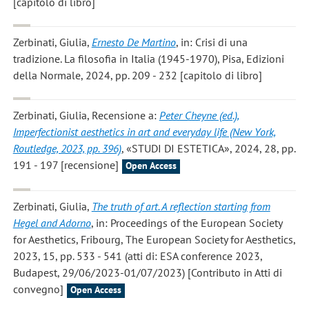
[capitolo di libro]
Zerbinati, Giulia
,
Ernesto De Martino
, in: Crisi di una
tradizione. La filosofia in Italia (1945-1970), Pisa, Edizioni
della Normale, 2024, pp. 209 - 232 [capitolo di libro]
Zerbinati, Giulia
, Recensione a:
Peter Cheyne (ed.),
Imperfectionist aesthetics in art and everyday life (New York,
Routledge, 2023, pp. 396)
, «STUDI DI ESTETICA», 2024, 28, pp.
191 - 197 [recensione]
Open Access
Zerbinati, Giulia
,
The truth of art. A reflection starting from
Hegel and Adorno
, in: Proceedings of the European Society
for Aesthetics, Fribourg, The European Society for Aesthetics,
2023, 15, pp. 533 - 541 (atti di: ESA conference 2023,
Budapest, 29/06/2023-01/07/2023) [Contributo in Atti di
convegno]
Open Access