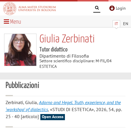
Login
Menu
IT
EN
Giulia Zerbinati
Tutor didattico
Dipartimento di Filosofia
Settore scientifico disciplinare: M-FIL/04
ESTETICA
Pubblicazioni
Zerbinati, Giulia
,
Adorno and Hegel. Truth, experience, and the
‘workshop’ of dialectics
, «STUDI DI ESTETICA», 2026, 54, pp.
25 - 40 [articolo]
Open Access