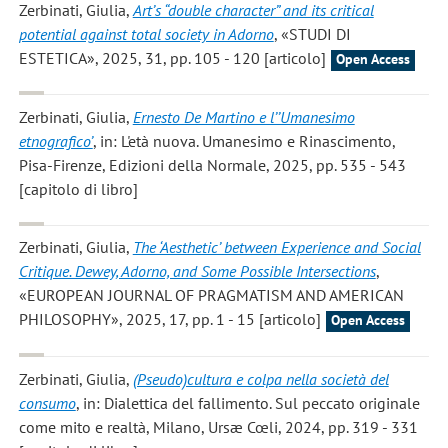
Zerbinati, Giulia
,
Art’s “double character” and its critical
potential against total society in Adorno
, «STUDI DI
ESTETICA», 2025, 31, pp. 105 - 120 [articolo]
Open Access
Zerbinati, Giulia
,
Ernesto De Martino e l’’Umanesimo
etnografico’
, in: L'età nuova. Umanesimo e Rinascimento,
Pisa-Firenze, Edizioni della Normale, 2025, pp. 535 - 543
[capitolo di libro]
Zerbinati, Giulia
,
The ‘Aesthetic’ between Experience and Social
Critique. Dewey, Adorno, and Some Possible Intersections
,
«EUROPEAN JOURNAL OF PRAGMATISM AND AMERICAN
PHILOSOPHY», 2025, 17, pp. 1 - 15 [articolo]
Open Access
Zerbinati, Giulia
,
(Pseudo)cultura e colpa nella società del
consumo
, in: Dialettica del fallimento. Sul peccato originale
come mito e realtà, Milano, Ursæ Cœli, 2024, pp. 319 - 331