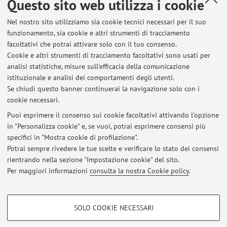
Questo sito web utilizza i cookie
Pubblicazioni antecedenti il 2004
Nel nostro sito utilizziamo sia cookie tecnici necessari per il suo
funzionamento, sia cookie e altri strumenti di tracciamento
facoltativi che potrai attivare solo con il tuo consenso.
Cookie e altri strumenti di tracciamento facoltativi sono usati per
Ultimi avvisi
analisi statistiche, misure sull'efficacia della comunicazione
MC 2025-202 gruppi e temi per il progetto d'esame: dead-line
istituzionale e analisi dei comportamenti degli utenti.
Se chiudi questo banner continuerai la navigazione solo con i
Pubblicato il: 12 maggio 2026
cookie necessari.
MC 2024-2025 gruppi e temi per il progetto d'esame: dead-line
Puoi esprimere il consenso sui cookie facoltativi attivando l'opzione
Pubblicato il: 27 aprile 2025
in "Personalizza cookie" e, se vuoi, potrai esprimere consensi più
specifici in "Mostra cookie di profilazione".
MC 2023-2024 - gruppi e temi per il progetto d'esame : dead-line
Potrai sempre rivedere le tue scelte e verificare lo stato dei consensi
Pubblicato il: 08 aprile 2024
rientrando nella sezione "Impostazione cookie" del sito.
Per maggiori informazioni
consulta la nostra Cookie policy
.
Tutti gli avvisi
COOKIE DI PROFILAZIONE - FACOLTATIVI
SOLO COOKIE NECESSARI
Si tratta di cookie utilizzati per analizzare le caratteristiche della navigazione
Area riservata
degli utenti, creare profili in base al loro comportamento sul sito, per analisi