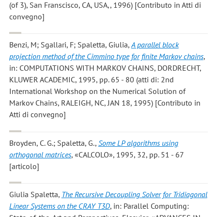
(of 3), San Franscisco, CA, USA,, 1996) [Contributo in Atti di
convegno]
Benzi, M; Sgallari, F; Spaletta, Giulia
,
A parallel block
projection method of the Cimmino type for finite Markov chains
,
in: COMPUTATIONS WITH MARKOV CHAINS, DORDRECHT,
KLUWER ACADEMIC, 1995, pp. 65 - 80 (atti di: 2nd
International Workshop on the Numerical Solution of
Markov Chains, RALEIGH, NC, JAN 18, 1995) [Contributo in
Atti di convegno]
Broyden, C. G.; Spaletta, G.
,
Some LP algorithms using
orthogonal matrices
, «CALCOLO», 1995, 32, pp. 51 - 67
[articolo]
Giulia Spaletta
,
The Recursive Decoupling Solver for Tridiagonal
Linear Systems on the CRAY T3D
, in: Parallel Computing: