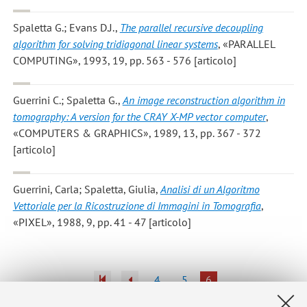
Spaletta G.; Evans D.J.
,
The parallel recursive decoupling
algorithm for solving tridiagonal linear systems
, «PARALLEL
COMPUTING», 1993, 19, pp. 563 - 576 [articolo]
Guerrini C.; Spaletta G.
,
An image reconstruction algorithm in
tomography: A version for the CRAY X-MP vector computer
,
«COMPUTERS & GRAPHICS», 1989, 13, pp. 367 - 372
[articolo]
Guerrini, Carla; Spaletta, Giulia
,
Analisi di un Algoritmo
Vettoriale per la Ricostruzione di Immagini in Tomografia
,
«PIXEL», 1988, 9, pp. 41 - 47 [articolo]
4
5
6