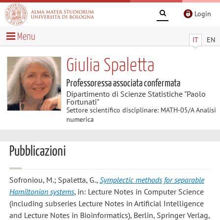
Login
Menu
IT
EN
Giulia Spaletta
Professoressa associata confermata
Dipartimento di Scienze Statistiche "Paolo
Fortunati"
Settore scientifico disciplinare: MATH-05/A Analisi
numerica
Pubblicazioni
Sofroniou, M.; Spaletta, G.
,
Symplectic methods for separable
Hamiltonian systems
, in: Lecture Notes in Computer Science
(including subseries Lecture Notes in Artificial Intelligence
and Lecture Notes in Bioinformatics), Berlin, Springer Verlag,