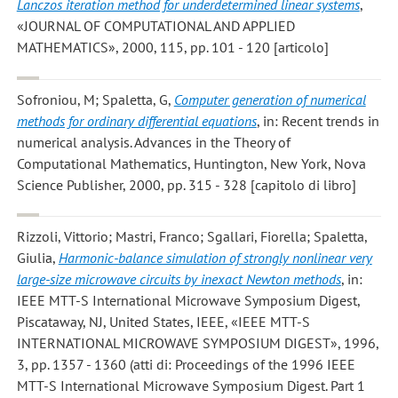
Lanczos iteration method for underdetermined linear systems
,
«JOURNAL OF COMPUTATIONAL AND APPLIED
MATHEMATICS», 2000, 115, pp. 101 - 120 [articolo]
Sofroniou, M; Spaletta, G
,
Computer generation of numerical
methods for ordinary differential equations
, in: Recent trends in
numerical analysis. Advances in the Theory of
Computational Mathematics, Huntington, New York, Nova
Science Publisher, 2000, pp. 315 - 328 [capitolo di libro]
Rizzoli, Vittorio; Mastri, Franco; Sgallari, Fiorella; Spaletta,
Giulia
,
Harmonic-balance simulation of strongly nonlinear very
large-size microwave circuits by inexact Newton methods
, in:
IEEE MTT-S International Microwave Symposium Digest,
Piscataway, NJ, United States, IEEE, «IEEE MTT-S
INTERNATIONAL MICROWAVE SYMPOSIUM DIGEST», 1996,
3, pp. 1357 - 1360 (atti di: Proceedings of the 1996 IEEE
MTT-S International Microwave Symposium Digest. Part 1