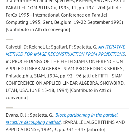
State-of-the-Art and Perspectives, Elsevier, «ADVANCES IN
PARALLEL COMPUTING», 1995, 11, pp. 197 - 204 (atti di:
ParCo 1995 - International Conference on Parallel
Computing 1995, Gent, Belgium, 19-22 September 1995)
[Contributo in Atti di convegno]
Calvetti, D; Reichel, L; Sgallari, F; Spaletta, G
,
AN ITERATIVE
METHOD FOR IMAGE RECONSTRUCTION FROM PROJECTIONS
,
in: PROCEEDINGS OF THE FIFTH SIAM CONFERENCE ON
APPLIED LINEAR ALGEBRA - SIAM PROCEEDINGS SERIES,
Philadelphia, SIAM, 1994, pp. 92 - 96 (atti di: FIFTH SIAM
CONFERENCE ON APPLIED LINEAR ALGEBRA, SNOWBIRD,
UTAH, USA, JUNE 15-18, 1994) [Contributo in Atti di
convegno]
Evans, D. J.; Spaletta, G.
,
Block partitioning in the parallel
recursive decoupling method
, «PARALLEL ALGORITHMS AND
APPLICATIONS», 1994, 3, pp. 331 - 347 [articolo]