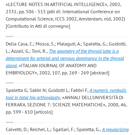
«LECTURE NOTES IN ARTIFICIAL INTELLIGENCE», 2002,
2331, pp. 506 - 515 (atti di: International Conference on
Computational Science, ICCS 2002, Amsterdam, nld, 2002)
[Contributo in Atti di convegno]
Della Casa, C.; Mosca, S.; Malaguti, A.; Spaletta, G.; Guidotti,
L.; Azzali, G.; Toni, R.
,
The geometry of the thyroid lobe is a
determinant for arterial and nervous dominance in the thyroid
gland
, «ITALIAN JOURNAL OF ANATOMY AND
EMBRYOLOGY», 2002, 107, pp. 269 - 269 [abstract]
Spaletta G; Sabbi N; Guidotti L; Fabbri F
,
A numeric symbolic
tool in total hip arthroplasty
, «ANNALI DELL'UNIVERSITÀ DI
FERRARA. SEZIONE 7: SCIENZE MATEMATICHE», 2000, 46,
pp. 599 - 610 [articolo]
Calvetti, D.; Reichel, L.; Sgallari, F.; Spaletta, G.
,
A regularizing