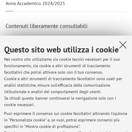
Anno Accademico 2024/2025
Contenuti liberamente consultabili
Slide Lezione 15 Marzo
Ultima modifica: 15 marzo 2024
Questo sito web utilizza i cookie
Esercizio Pomeriggio
Nel nostro sito utilizziamo sia cookie tecnici necessari per il suo
funzionamento, sia cookie e altri strumenti di tracciamento
Ultima modifica: 15 marzo 2024
facoltativi che potrai attivare solo con il tuo consenso.
Esercizio Mattino
Cookie e altri strumenti di tracciamento facoltativi sono usati per
analisi statistiche, misure sull'efficacia della comunicazione
Ultima modifica: 15 marzo 2024
istituzionale e analisi dei comportamenti degli utenti.
Se chiudi questo banner continuerai la navigazione solo con i
cookie necessari.
Accedi a Virtuale
Puoi esprimere il consenso sui cookie facoltativi attivando l'opzione
in "Personalizza cookie" e, se vuoi, potrai esprimere consensi più
specifici in "Mostra cookie di profilazione".