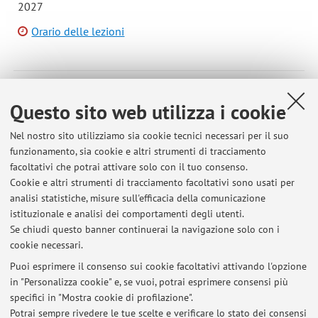
2027
Orario delle lezioni
B3062 - TPV 2 CFU INTERNO (Modulo 1)
Questo sito web utilizza i cookie
Campus:
Cesena
Nel nostro sito utilizziamo sia cookie tecnici necessari per il suo
Corso:
Laurea in Scienze e tecniche psicologiche
funzionamento, sia cookie e altri strumenti di tracciamento
Periodo delle lezioni: dal 30 ottobre 2026 al 12 febbraio
facoltativi che potrai attivare solo con il tuo consenso.
2027
Cookie e altri strumenti di tracciamento facoltativi sono usati per
analisi statistiche, misure sull'efficacia della comunicazione
Orario delle lezioni
istituzionale e analisi dei comportamenti degli utenti.
Se chiudi questo banner continuerai la navigazione solo con i
cookie necessari.
Puoi esprimere il consenso sui cookie facoltativi attivando l'opzione
in "Personalizza cookie" e, se vuoi, potrai esprimere consensi più
Ultimi avvisi
specifici in "Mostra cookie di profilazione".
Potrai sempre rivedere le tue scelte e verificare lo stato dei consensi