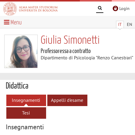
Login
Menu
IT
EN
Giulia Simonetti
Professoressa a contratto
Dipartimento di Psicologia "Renzo Canestrari"
Didattica
Insegnamenti
Appelli d'esame
Tesi
Insegnamenti