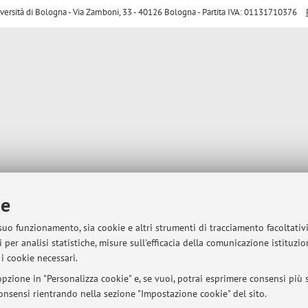
sità di Bologna - Via Zamboni, 33 - 40126 Bologna - Partita IVA: 01131710376
ie
 suo funzionamento, sia cookie e altri strumenti di tracciamento facoltativ
 per analisi statistiche, misure sull'efficacia della comunicazione istituzi
i cookie necessari.
pzione in "Personalizza cookie" e, se vuoi, potrai esprimere consensi più sp
 consensi rientrando nella sezione "Impostazione cookie" del sito.