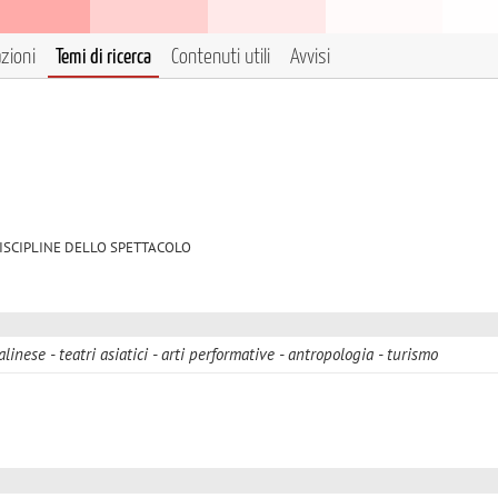
azioni
Temi di ricerca
Contenuti utili
Avvisi
05 DISCIPLINE DELLO SPETTACOLO
linese - teatri asiatici - arti performative - antropologia - turismo