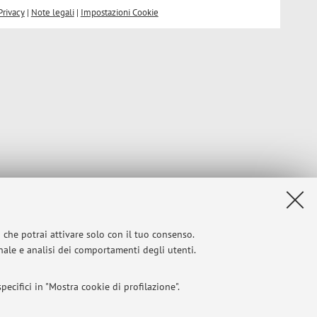
Privacy
|
Note legali
|
Impostazioni Cookie
i che potrai attivare solo con il tuo consenso.
onale e analisi dei comportamenti degli utenti.
ecifici in "Mostra cookie di profilazione".