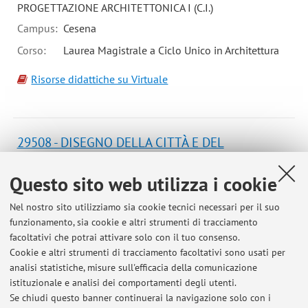
PROGETTAZIONE ARCHITETTONICA I (C.I.)
Campus:
Cesena
Corso:
Laurea Magistrale a Ciclo Unico in Architettura
Risorse didattiche su Virtuale
29508 - DISEGNO DELLA CITTÀ E DEL
PAESAGGIO (B) - 2 cfu
Questo sito web utilizza i cookie
Componente del corso integrato LABORATORIO DI
PROGETTAZIONE ARCHITETTONICA I (C.I.)
Nel nostro sito utilizziamo sia cookie tecnici necessari per il suo
Campus:
Cesena
funzionamento, sia cookie e altri strumenti di tracciamento
facoltativi che potrai attivare solo con il tuo consenso.
Corso:
Laurea Magistrale a Ciclo Unico in Architettura
Cookie e altri strumenti di tracciamento facoltativi sono usati per
Risorse didattiche su Virtuale
analisi statistiche, misure sull'efficacia della comunicazione
istituzionale e analisi dei comportamenti degli utenti.
Se chiudi questo banner continuerai la navigazione solo con i