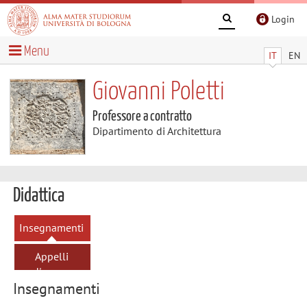
Login
Menu
IT
EN
Giovanni Poletti
Professore a contratto
Dipartimento di Architettura
Didattica
Insegnamenti
Appelli
d'esame
Insegnamenti