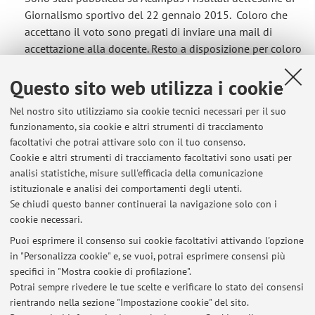
Giornalismo sportivo del 22 gennaio 2015. Coloro che
accettano il voto sono pregati di inviare una mail di
accettazione alla docente. Resto a disposizione per coloro
che desiderano avere chiarimenti sullo svolgimento del
Questo sito web utilizza i cookie
proprio compito. ...
Pubblicato il: 29 gennaio 2015
Nel nostro sito utilizziamo sia cookie tecnici necessari per il suo
funzionamento, sia cookie e altri strumenti di tracciamento
Risultati Esame Giornalismo sportivo, appello 25
facoltativi che potrai attivare solo con il tuo consenso.
09 14
Cookie e altri strumenti di tracciamento facoltativi sono usati per
analisi statistiche, misure sull'efficacia della comunicazione
Sono stati pubblicati su Acampus i risultati dell'esame di
istituzionale e analisi dei comportamenti degli utenti.
Giornalismo sportivo del 25 settembre 2014. Coloro che
Se chiudi questo banner continuerai la navigazione solo con i
accettano il voto sono pregati di inviare una mail di
cookie necessari.
accettazione alla docente. Resto a disposizione per coloro
Puoi esprimere il consenso sui cookie facoltativi attivando l'opzione
che desiderano avere chiarimenti sullo svolgimento del
in "Personalizza cookie" e, se vuoi, potrai esprimere consensi più
proprio compito. ...
specifici in "Mostra cookie di profilazione".
Pubblicato il: 01 ottobre 2014
Potrai sempre rivedere le tue scelte e verificare lo stato dei consensi
rientrando nella sezione "Impostazione cookie" del sito.