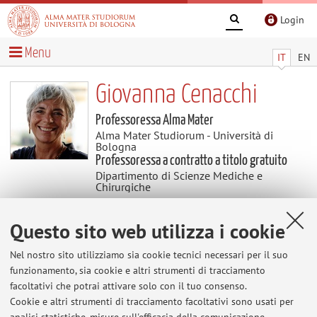
Login
Menu
IT
EN
Giovanna Cenacchi
Professoressa Alma Mater
Alma Mater Studiorum - Università di
Bologna
Professoressa a contratto a titolo gratuito
Dipartimento di Scienze Mediche e
Chirurgiche
Questo sito web utilizza i cookie
Didattica
Nel nostro sito utilizziamo sia cookie tecnici necessari per il suo
Insegnamenti
Appelli d'esame
funzionamento, sia cookie e altri strumenti di tracciamento
facoltativi che potrai attivare solo con il tuo consenso.
Tesi
Accordi Erasmus+
Cookie e altri strumenti di tracciamento facoltativi sono usati per