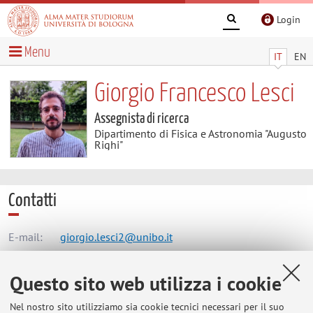
Login
Menu
IT
EN
Giorgio Francesco Lesci
Assegnista di ricerca
Dipartimento di Fisica e Astronomia "Augusto
Righi"
Contatti
E-mail:
giorgio.lesci2@unibo.it
Questo sito web utilizza i cookie
Dipartimento di Fisica e Astronomia "Augusto Righi"
Nel nostro sito utilizziamo sia cookie tecnici necessari per il suo
Viale Berti Pichat 6/2, Bologna -
Vai alla mappa