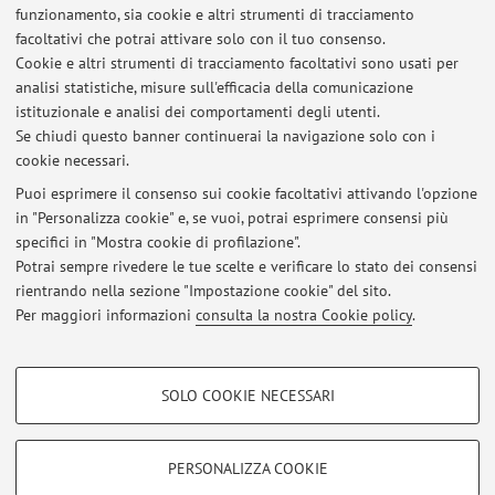
funzionamento, sia cookie e altri strumenti di tracciamento
facoltativi che potrai attivare solo con il tuo consenso.
Risorse in rete
Cookie e altri strumenti di tracciamento facoltativi sono usati per
analisi statistiche, misure sull'efficacia della comunicazione
istituzionale e analisi dei comportamenti degli utenti.
ORCID
Se chiudi questo banner continuerai la navigazione solo con i
cookie necessari.
Puoi esprimere il consenso sui cookie facoltativi attivando l'opzione
in "Personalizza cookie" e, se vuoi, potrai esprimere consensi più
Ultimi avvisi
specifici in "Mostra cookie di profilazione".
Potrai sempre rivedere le tue scelte e verificare lo stato dei consensi
Al momento non sono presenti avvisi.
rientrando nella sezione "Impostazione cookie" del sito.
Per maggiori informazioni
consulta la nostra Cookie policy
.
COOKIE DI PROFILAZIONE - FACOLTATIVI
SOLO COOKIE NECESSARI
Area riservata
Si tratta di cookie utilizzati per analizzare le caratteristiche della navigazione
degli utenti, creare profili in base al loro comportamento sul sito, per analisi
Accedi tramite
login
per gestire tutti i contenuti del sito.
di marketing.
PERSONALIZZA COOKIE
Mostra cookie di profilazione