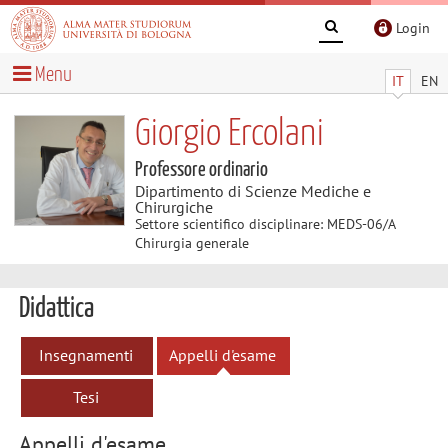
Login
Menu
IT
EN
Giorgio Ercolani
Professore ordinario
Dipartimento di Scienze Mediche e
Chirurgiche
Settore scientifico disciplinare: MEDS-06/A
Chirurgia generale
Didattica
Insegnamenti
Appelli d'esame
Tesi
Appelli d'esame