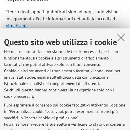
Elenco degli appelli pubblicati sino ad oggi, suddivisi per
insegnamento. Per le informazioni dettagliate accedi ad
AlmaEsami
.
08956 - BIOCHIMICA CLINICA
Questo sito web utilizza i cookie
Componente del corso integrato
39564 - METODOLOGIA
CLINICA E SISTEMATICA MEDICO - CHIRURGICA (C.I.)
Nel nostro sito utilizziamo sia cookie tecnici necessari per il suo
funzionamento, sia cookie e altri strumenti di tracciamento
facoltativi che potrai attivare solo con il tuo consenso.
00166 - CLINICA CHIRURGICA
Cookie e altri strumenti di tracciamento facoltativi sono usati per
analisi statistiche, misure sull'efficacia della comunicazione
39564 - METODOLOGIA CLINICA E
istituzionale e analisi dei comportamenti degli utenti.
SISTEMATICA MEDICO - CHIRURGICA (C.I.)
Se chiudi questo banner continuerai la navigazione solo con i
cookie necessari.
Puoi esprimere il consenso sui cookie facoltativi attivando l'opzione
in "Personalizza cookie" e, se vuoi, potrai esprimere consensi più
Ultimi avvisi
specifici in "Mostra cookie di profilazione".
Potrai sempre rivedere le tue scelte e verificare lo stato dei consensi
Al momento non sono presenti avvisi.