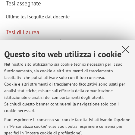
Tesi assegnate
Ultime tesi seguite dal docente
Tesi di Laurea
Alterità e Marginalità ne “Il Libro della Giungla” riflessioni
letterarie e pedagogiche sulle illustrazioni di romanzi
Questo sito web utilizza i cookie
iconici della letteratura per l’infanzia
Il dolore bambino negli albi illustrati per l'infanzia
Nel nostro sito utilizziamo sia cookie tecnici necessari per il suo
funzionamento, sia cookie e altri strumenti di tracciamento
facoltativi che potrai attivare solo con il tuo consenso.
Tesi di Laurea Magistrale a ciclo unico
Cookie e altri strumenti di tracciamento facoltativi sono usati per
analisi statistiche, misure sull'efficacia della comunicazione
Morfologia dello Studio Ghibli Il cinema di Miyazaki
istituzionale e analisi dei comportamenti degli utenti.
Hayao tra fiaba e letteratura per l’infanzia
Se chiudi questo banner continuerai la navigazione solo con i
cookie necessari.
Puoi esprimere il consenso sui cookie facoltativi attivando l'opzione
in "Personalizza cookie" e, se vuoi, potrai esprimere consensi più
Ultimi avvisi
specifici in "Mostra cookie di profilazione".