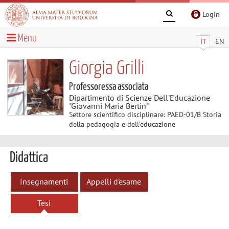
Login
Menu
IT
EN
Giorgia Grilli
Professoressa associata
Dipartimento di Scienze Dell'Educazione
"Giovanni Maria Bertin"
Settore scientifico disciplinare: PAED-01/B Storia
della pedagogia e dell’educazione
Didattica
Insegnamenti
Appelli d'esame
Tesi