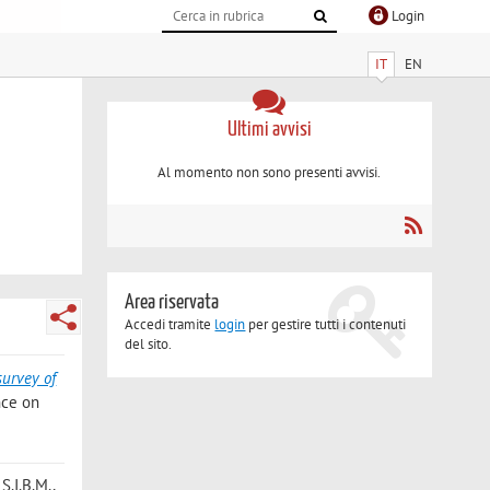
Login
IT
EN
Ultimi avvisi
Al momento non sono presenti avvisi.
Area riservata
Accedi tramite
login
per gestire tutti i contenuti
del sito.
survey of
nce on
: S.I.B.M.,