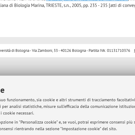
ana di Biologia Marina, TRIESTE, s.n., 2005, pp. 235 - 235 [atti di conv
sità di Bologna - Via Zamboni, 33 - 40126 Bologna - Partita IVA: 01131710376
ie
 suo funzionamento, sia cookie e altri strumenti di tracciamento facoltativ
 per analisi statistiche, misure sull'efficacia della comunicazione istituzi
i cookie necessari.
pzione in "Personalizza cookie" e, se vuoi, potrai esprimere consensi più sp
 consensi rientrando nella sezione "Impostazione cookie" del sito.