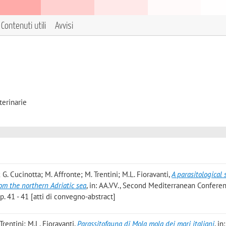
Contenuti utili
Avvisi
terinarie
i; G. Cucinotta; M. Affronte; M. Trentini; M.L. Fioravanti
,
A parasitological 
rom the northern Adriatic sea
, in: AA.VV., Second Mediterranean Confere
p. 41 - 41 [atti di convegno-abstract]
 Trentini; M.L. Fioravanti
,
Parassitofauna di Mola mola dei mari italiani
, in