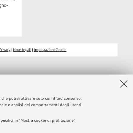
egno-
Privacy
|
Note legali
|
Impostazioni Cookie
i che potrai attivare solo con il tuo consenso.
onale e analisi dei comportamenti degli utenti.
ecifici in "Mostra cookie di profilazione".