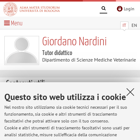
Login
Menu
IT
EN
Giordano Nardini
Tutor didattico
Dipartimento di Scienze Mediche Veterinarie
Contenuti utili
Questo sito web utilizza i cookie
Al momento non sono presenti contenuti.
Nel nostro sito utilizziamo sia cookie tecnici necessari per il suo
funzionamento, sia cookie e altri strumenti di tracciamento
facoltativi che potrai attivare solo con il tuo consenso.
Ultimi avvisi
Cookie e altri strumenti di tracciamento facoltativi sono usati per
analisi statistiche, misure sull'efficacia della comunicazione
Al momento non sono presenti avvisi.