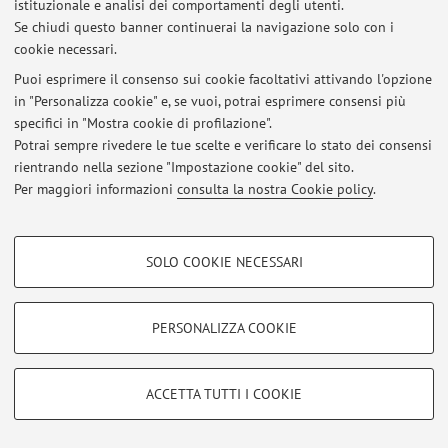
istituzionale e analisi dei comportamenti degli utenti.
Se chiudi questo banner continuerai la navigazione solo con i
cookie necessari.
Puoi esprimere il consenso sui cookie facoltativi attivando l'opzione
in "Personalizza cookie" e, se vuoi, potrai esprimere consensi più
Area riservata
specifici in "Mostra cookie di profilazione".
Accedi tramite
login
per gestire tutti i contenuti del sito.
Potrai sempre rivedere le tue scelte e verificare lo stato dei consensi
rientrando nella sezione "Impostazione cookie" del sito.
Per maggiori informazioni
consulta la nostra Cookie policy
.
© 2026 - ALMA MATER STUDIORUM - Università di Bologna - Via
Zamboni, 33 - 40126 Bologna - Partita IVA: 01131710376
COOKIE DI PROFILAZIONE - FACOLTATIVI
Privacy
|
Note legali
|
Impostazioni Cookie
SOLO COOKIE NECESSARI
Si tratta di cookie utilizzati per analizzare le caratteristiche della navigazione
degli utenti, creare profili in base al loro comportamento sul sito, per analisi
di marketing.
PERSONALIZZA COOKIE
Mostra cookie di profilazione
Google/Youtube Video
COOKIE TECNICI - NECESSARI
ACCETTA TUTTI I COOKIE
Facebook
Si tratta di cookie tecnici utilizzati, a titolo esemplificativo, per il corretto
Vimeo
funzionamento del sito, salvare le preferenze di navigazione, per il