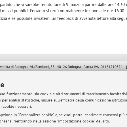
o parlato che si sarebbe tenuto lunedì 9 marzo a partire dalle ore 14.30 
i mezzi pubblici. Pertanto si terrà normalmente lezione alle ore 16.00.
otizia e se possibile inviatemi un feedback di avvenuta lettura alla segu
sità di Bologna - Via Zamboni, 33 - 40126 Bologna - Partita IVA: 01131710376
ie
 suo funzionamento, sia cookie e altri strumenti di tracciamento facoltativ
 per analisi statistiche, misure sull'efficacia della comunicazione istituzi
i cookie necessari.
pzione in "Personalizza cookie" e, se vuoi, potrai esprimere consensi più sp
 consensi rientrando nella sezione "Impostazione cookie" del sito.