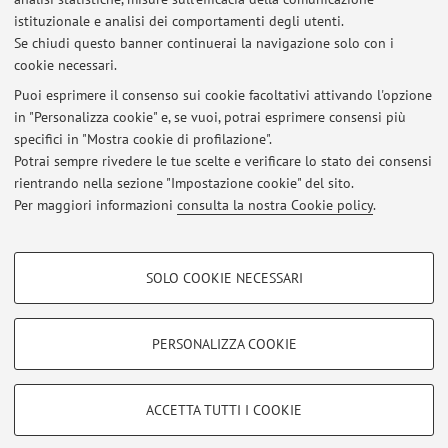
storiografia romanistica h) metodo nell’indagine
istituzionale e analisi dei comportamenti degli utenti.
giusromanistica e metodo storico-comparativo i)
Se chiudi questo banner continuerai la navigazione solo con i
giurisprudenza romana.
cookie necessari.
Puoi esprimere il consenso sui cookie facoltativi attivando l'opzione
in "Personalizza cookie" e, se vuoi, potrai esprimere consensi più
Ultimi avvisi
specifici in "Mostra cookie di profilazione".
Potrai sempre rivedere le tue scelte e verificare lo stato dei consensi
Al momento non sono presenti avvisi.
rientrando nella sezione "Impostazione cookie" del sito.
Per maggiori informazioni
consulta la nostra Cookie policy
.
COOKIE DI PROFILAZIONE - FACOLTATIVI
SOLO COOKIE NECESSARI
Si tratta di cookie utilizzati per analizzare le caratteristiche della navigazione
Area riservata
degli utenti, creare profili in base al loro comportamento sul sito, per analisi
Accedi tramite
login
per gestire tutti i contenuti del sito.
di marketing.
PERSONALIZZA COOKIE
Mostra cookie di profilazione
© 2026 - ALMA MATER STUDIORUM - Università di Bologna - Via
Google/Youtube Video
COOKIE TECNICI - NECESSARI
ACCETTA TUTTI I COOKIE
Zamboni, 33 - 40126 Bologna - Partita IVA: 01131710376
Facebook
Privacy
|
Note legali
|
Impostazioni Cookie
Si tratta di cookie tecnici utilizzati, a titolo esemplificativo, per il corretto