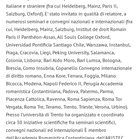
italiane e straniere (fra cui Heidelberg, Mainz, Paris II,
Salzburg, Oxford). E’ stato invitato in qualità di relatore, a
numerosi seminari e convegni nazionali e internazionali (fra
cui, Heidelberg, Mainz, Salzburg, Institut de droit Romain
Paris II Panthéon-Assas, All Souls College Oxford,
Universidad Pontificia Santiago Chile, Warszawa, Instanbul,
Praga, Cracovia, Liegi, Peking University, Salamanca,
Colonia, Lisbona; Bari Aldo Moro, Bari Lumsa, Bologna,
Brescia, Como Insubria, Copanello Convegno internazionale
di diritto romano, Enna Kore, Ferrara, Foggia, Milano
Bicocca, Modena, Napoli Federico II, Perugia Accademia
romanistica Costantiniana, Padova, Palermo, Parma,
Piacenza Cattolica, Ravenna, Roma Sapienza, Roma Tor
Vergata, Roma Tre, Teramo, Trento, Trieste, Verona, Urbino).
Presso l’università di Trento ha organizzato e coordinato
circa 30 iniziative scientifiche fra seminari scientifici,
convegni nazionali ed internazionali È membro
dell'Accademia Romanistica Costantiniana, dell'ARISTEC,