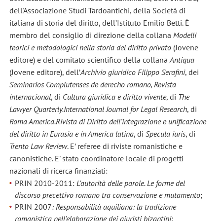
dell'Associazione Studi Tardoantichi, della Società di
italiana di storia del diritto, dell’Istituto Emilio Betti. È
membro del consiglio di direzione della collana
Modelli
teorici e metodologici nella storia del diritto privato
(Jovene
editore) e del comitato scientifico della collana
Antiqua
(Jovene editore), dell’
Archivio giuridico Filippo Serafini
, dei
Seminarios Complutenses de derecho romano, Revista
internacional
, di
Cultura giuridica e diritto vivente
, di
The
Lawyer Quarterly.International Journal for Legal Research
, di
Roma America.Rivista di Diritto dell’integrazione e unificazione
del diritto in Eurasia e in America latina
, di
Specula iuris
, di
Trento Law Review
. E’ referee di riviste romanistiche e
canonistiche. E' stato coordinatore locale di progetti
nazionali di ricerca finanziati:
PRIN 2010-2011:
L'autorità delle parole. Le forme del
discorso precettivo romano tra conservazione e mutamento
;
PRIN 2007
: Responsabilità aquiliana: la tradizione
romanistica nell'elaborazione dei giuristi bizantini
;