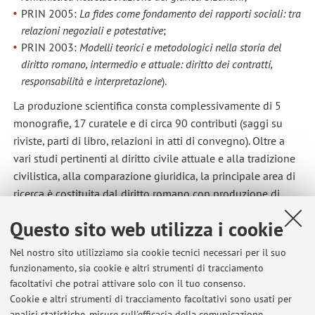
PRIN 2005:
La fides come fondamento dei rapporti sociali: tra
relazioni negoziali e potestative
;
PRIN 2003:
Modelli teorici e metodologici nella storia del
diritto romano, intermedio e attuale: diritto dei contratti,
responsabilità e interpretazione
).
La produzione scientifica consta complessivamente di 5
monografie, 17 curatele e di circa 90 contributi (saggi su
riviste, parti di libro, relazioni in atti di convegno). Oltre a
vari studi pertinenti al diritto civile attuale e alla tradizione
civilistica, alla comparazione giuridica, la principale area di
ricerca è costituita dal diritto romano con produzione di
saggi, monografie e curatele principalmente in tema di a)
Questo sito web utilizza i cookie
legislazione comiziale, legislazione imperiale e postclassica
b) il contratto di società c) criteri di responsabilità nel diritto
Nel nostro sito utilizziamo sia cookie tecnici necessari per il suo
romano e nella prospettiva storico-comparatistica d)
operis
funzionamento, sia cookie e altri strumenti di tracciamento
novi nuntiatio
nel diritto privato e pubblico romano e)
facoltativi che potrai attivare solo con il tuo consenso.
tradizione romanistica in Europa f) diritto di usufrutto g)
Cookie e altri strumenti di tracciamento facoltativi sono usati per
analisi statistiche, misure sull'efficacia della comunicazione